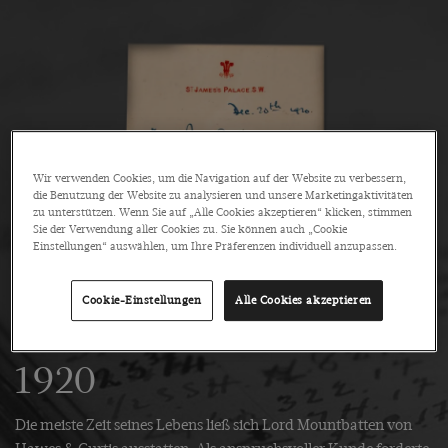
Wir verwenden Cookies, um die Navigation auf der Website zu verbessern,
die Benutzung der Website zu analysieren und unsere Marketingaktivitäten
zu unterstützen. Wenn Sie auf „Alle Cookies akzeptieren“ klicken, stimmen
Sie der Verwendung aller Cookies zu. Sie können auch „Cookie
Einstellungen“ auswählen, um Ihre Präferenzen individuell anzupassen.
Cookie-Einstellungen
Alle Cookies akzeptieren
1920
Die meiste Zeit seines Lebens ließ sich Lord Mountbatten von