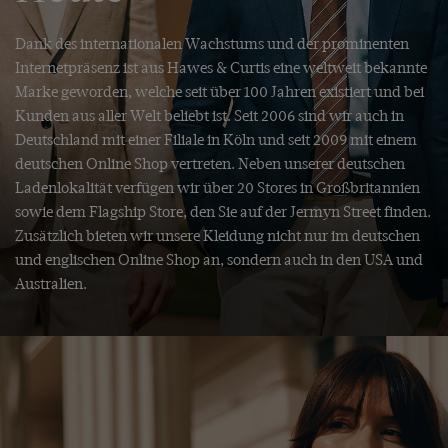
Dank des internationalen Wachstums und der prominenten
Internetpräsenz ist aus Hawes & Curtis eine weltweit bekannte
Marke geworden, welche seit über 100 Jahren existiert und bei
Kunden aus aller Welt beliebt ist. Seit 2006 sind wir auch in
Deutschland mit einer Filiale in Köln und seit 2009 mit einem
deutschen Online Shop vertreten. Neben unserer deutschen
Ladenlokalität verfügen wir über 20 Stores in Großbritannien
sowie dem Flagship Store, den Sie auf der Jermyn Street finden.
Zusätzlich bieten wir unsere Kleidung nicht nur im deutschen
und englischen Online Shop an, sondern auch in den USA und
Australien.