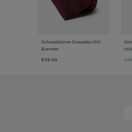
VORSCHAU
Ochsenblutrote Grenadine 1913
Gol
Krawatte
191
€59.00
€69