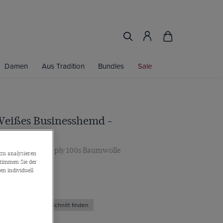
Damen
Aus Tradition
Bundles
Sale
 Weißes Businesshemd -
e
fmanschette, 2-ply 100s Baumwolle
zu analysieren
stimmen Sie der
65€
n individuell
Den richtigen Schnitt finden