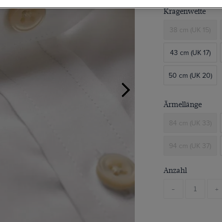
Kragenweite
38 cm (UK 15)
43 cm (UK 17)
50 cm (UK 20)
Ärmellänge
84 cm (UK 33)
94 cm (UK 37)
Anzahl
-
+