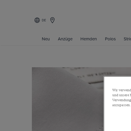
DE
Neu
Anzüge
Hemden
Polos
Str
Wir verwende
und unsere M
Verwendung a
anzupassen.