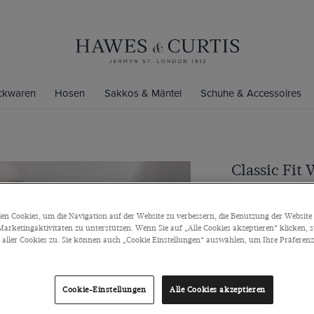
ickwaren
Hosen
Sakkos & Mäntel
Schuhe & Accessoires
Classic Fit
Hemdtasch
Kentkragen, Knop
n Cookies, um die Navigation auf der Website zu verbessern, die Benutzung der Website 
arketingaktivitäten zu unterstützen. Wenn Sie auf „Alle Cookies akzeptieren“ klicken, 
€79
/
3 für 1
ller Cookies zu. Sie können auch „Cookie Einstellungen“ auswählen, um Ihre Präferenze
Grössentabelle
Cookie-Einstellungen
Alle Cookies akzeptieren