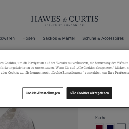
ickwaren
Hosen
Sakkos & Mäntel
Schuhe & Accessoires
n
n Cookies, um die Navigation auf der Website zu verbessern, die Benutzung der Website 
arketingaktivitäten zu unterstützen. Wenn Sie auf „Alle Cookies akzeptieren“ klicken, 
Weiße Paisl
ller Cookies zu. Sie können auch „Cookie Einstellungen“ auswählen, um Ihre Präferenze
Seide
Weiße Paisley Fli
Cookie-Einstellungen
Alle Cookies akzeptieren
€45
€7
/
3 fo
Farbe