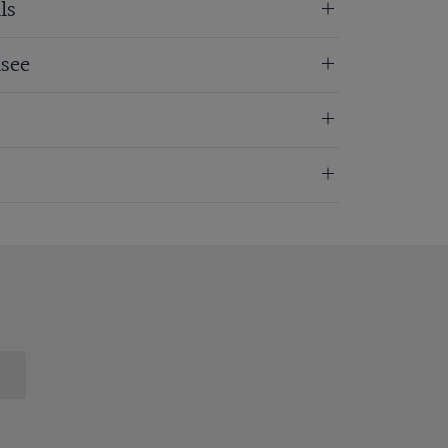
ls
see