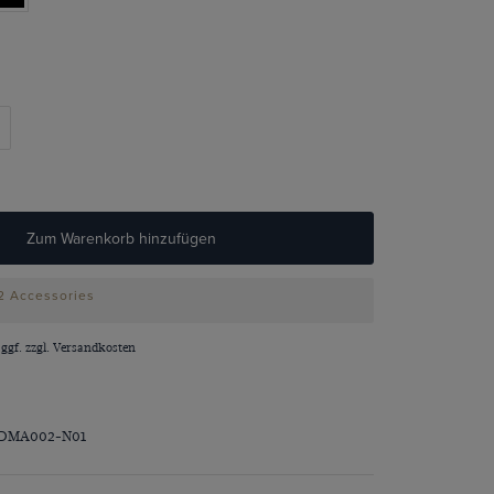
Zum Warenkorb hinzufügen
 2 Accessories
 ggf. zzgl.
Versandkosten
TDMA002-N01