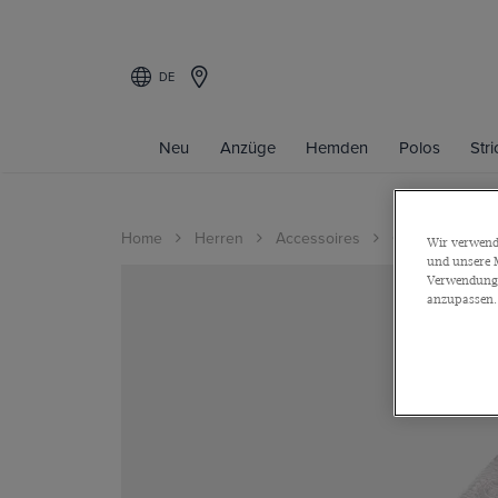
DE
Neu
Anzüge
Hemden
Polos
Str
Home
Herren
Accessoires
Geschenkidee
Wir verwende
und unsere M
Verwendung a
anzupassen.