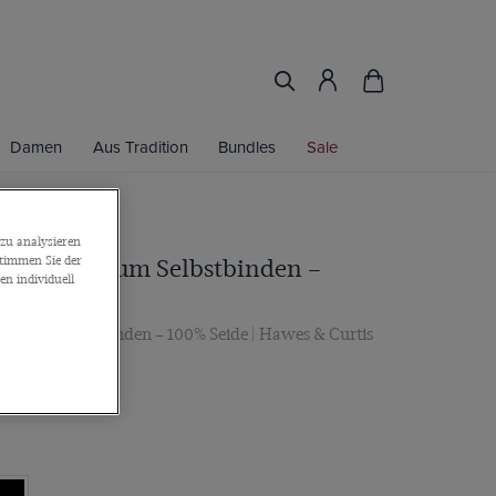
Damen
Aus Tradition
Bundles
Sale
zu analysieren
stimmen Sie der
ey Fliege zum Selbstbinden –
n individuell
ege zum Selbstbinden – 100% Seide | Hawes & Curtis
r 2