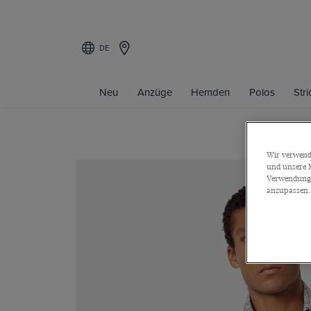
DE
Neu
Anzüge
Hemden
Polos
Str
Wir verwende
und unsere M
Verwendung a
anzupassen.