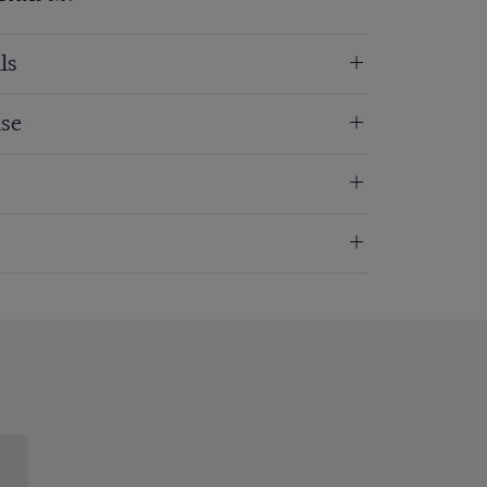
ls
se