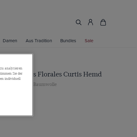
Damen
Aus Tradition
Bundles
Sale
zu analysieren
iß & Grünes Florales Curtis Hemd
stimmen Sie der
n individuell
nopfmanschette, Baumwolle