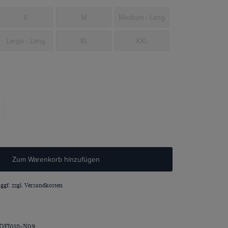
S
M
Medium - Lang
Large - Lang
XL
XXL
Zum Warenkorb hinzufügen
 ggf. zzgl.
Versandkosten
DFI018-N09