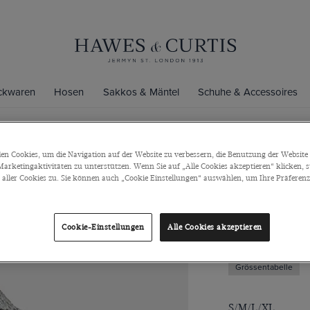
ickwaren
Hosen
Sakkos & Mäntel
Schuhe & Accessoires
n Cookies, um die Navigation auf der Website zu verbessern, die Benutzung der Website 
Slim Fit We
arketingaktivitäten zu unterstützen. Wenn Sie auf „Alle Cookies akzeptieren“ klicken, 
ller Cookies zu. Sie können auch „Cookie Einstellungen“ auswählen, um Ihre Präferenze
Hoher Kragen, K
€85
€35
Cookie-Einstellungen
Alle Cookies akzeptieren
Grössentabelle
S/M/L/XL