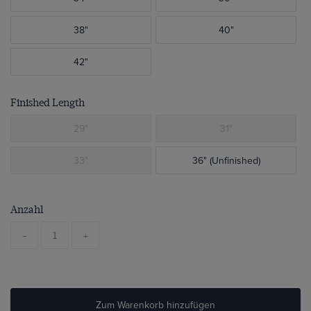
38"
40"
42"
Finished Length
29"
31"
33"
36" (Unfinished)
Anzahl
-
+
Zum Warenkorb hinzufügen