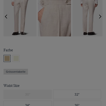
Farbe
Grössentabelle
Waist Size
30"
32"
34"
36"