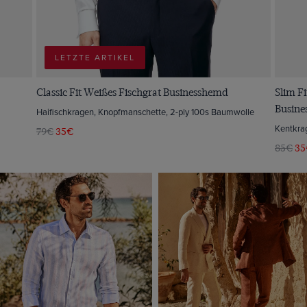
LETZTE ARTIKEL
Classic Fit Weißes Fischgrat Businesshemd
Slim Fi
Busin
Haifischkragen, Knopfmanschette, 2-ply 100s Baumwolle
Kentkra
79€
35€
85€
35