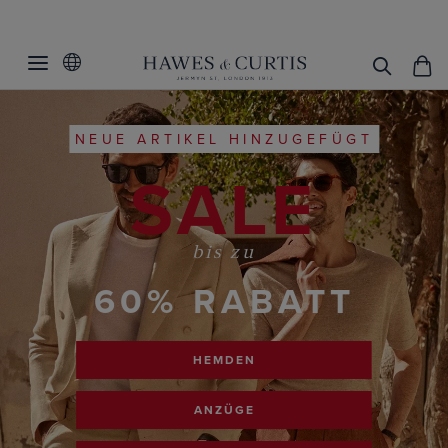
NEUE ARTIKEL HINZUGEFÜGT
SALE
bis zu
60% RABATT
HEMDEN
ANZÜGE