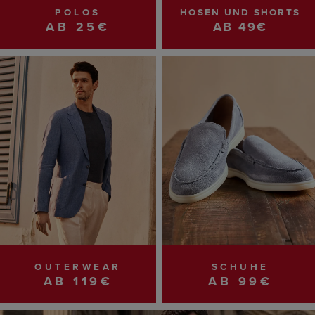
POLOS
HOSEN UND SHORTS
AB 25€
AB 49€
OUTERWEAR
SCHUHE
AB 119€
AB 99€