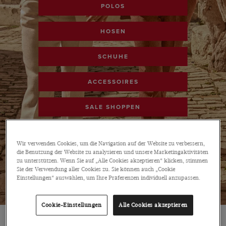
POLOS
HOSEN
SCHUHE
ACCESSOIRES
SALE SHOPPEN
Wir verwenden Cookies, um die Navigation auf der Website zu verbessern,
die Benutzung der Website zu analysieren und unsere Marketingaktivitäten
zu unterstützen. Wenn Sie auf „Alle Cookies akzeptieren“ klicken, stimmen
Sie der Verwendung aller Cookies zu. Sie können auch „Cookie
Einstellungen“ auswählen, um Ihre Präferenzen individuell anzupassen.
Cookie-Einstellungen
Alle Cookies akzeptieren
SALE