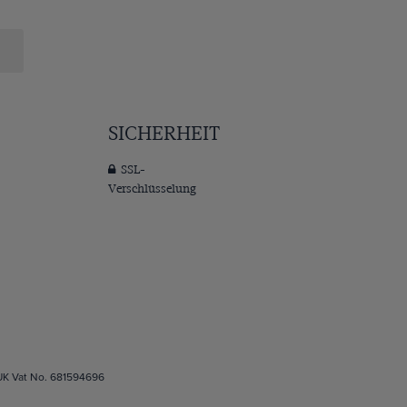
SICHERHEIT
SSL-
Verschlüsselung
 UK Vat No. 681594696