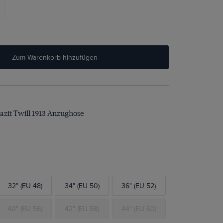
Zum Warenkorb hinzufügen
razit Twill 1913 Anzughose
32" (EU 48)
34" (EU 50)
36" (EU 52)
40" (EU 56)
42" (EU 58)
44" (EU 60)