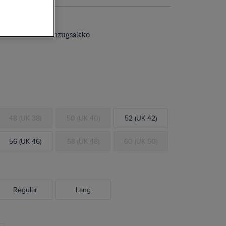
razit Twill 1913 Anzugsakko
48 (UK 38)
50 (UK 40)
52 (UK 42)
56 (UK 46)
58 (UK 48)
60 (UK 50)
Regulär
Lang