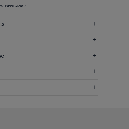
PVJT933P-F30V
ls
se