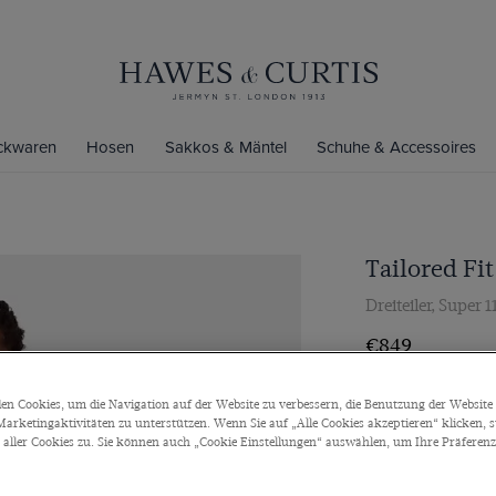
ickwaren
Hosen
Sakkos & Mäntel
Schuhe & Accessoires
Tailored Fi
Dreiteiler, Super 
€849
n Cookies, um die Navigation auf der Website zu verbessern, die Benutzung der Website 
Farbe
arketingaktivitäten zu unterstützen. Wenn Sie auf „Alle Cookies akzeptieren“ klicken, 
ller Cookies zu. Sie können auch „Cookie Einstellungen“ auswählen, um Ihre Präferenze