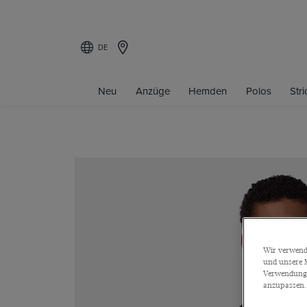
DE
Neu
Anzüge
Hemden
Polos
Str
Wir verwende
und unsere M
Verwendung a
anzupassen.