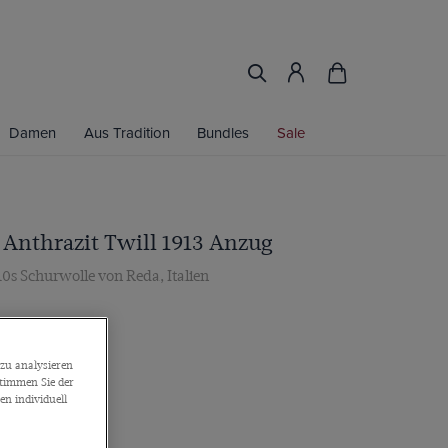
Damen
Aus Tradition
Bundles
Sale
t Anthrazit Twill 1913 Anzug
110s Schurwolle von Reda, Italien
zu analysieren
stimmen Sie der
n individuell