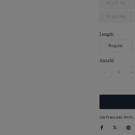
46 (UK 36)
54 (UK 44)
Length
Regular
Anzahl
-
+
Alle Preise inkl. MwSt.,