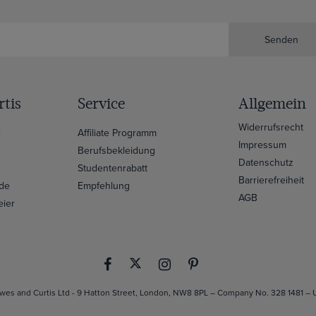
Senden
tis
Service
Allgemein
Widerrufsrecht
e
Affiliate Programm
Impressum
Berufsbekleidung
Datenschutz
Studentenrabatt
Barrierefreiheit
ide
Empfehlung
AGB
eier
es and Curtis Ltd - 9 Hatton Street, London, NW8 8PL – Company No. 328 1481 –