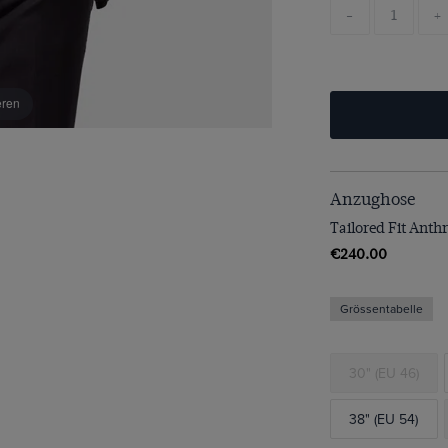
-
+
eren
Anzughose
Tailored Fit Anth
€240.00
Grössentabelle
30" (EU 46)
38" (EU 54)