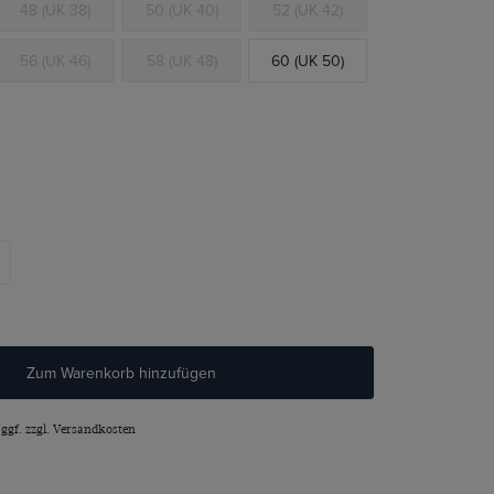
48 (UK 38)
50 (UK 40)
52 (UK 42)
56 (UK 46)
58 (UK 48)
60 (UK 50)
Zum Warenkorb hinzufügen
 ggf. zzgl.
Versandkosten