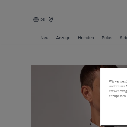
DE
Neu
Anzüge
Hemden
Polos
Str
Wir verwende
und unsere M
Verwendung a
anzupassen.