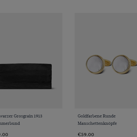
VORSCHAU
VORSCHAU
warzer Grosgrain 1913
Goldfarbene Runde
mmerbund
Manschettenknöpfe
.00
€59.00