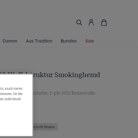
Damen
Aus Tradition
Bundles
Sale
eiß Waffelstruktur Smokinghemd
kragen
zu analysieren
, Umschlagmanschette, 2-ply 100s Baumwolle
stimmen Sie der
n individuell
Den richtigen Schnitt finden