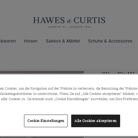
ickwaren
Hosen
Sakkos & Mäntel
Schuhe & Accessoires
Slim Fit W
Kläppchen
n Cookies, um die Navigation auf der Website zu verbessern, die Benutzung der Website 
Kläppchenkragen
arketingaktivitäten zu unterstützen. Wenn Sie auf „Alle Cookies akzeptieren“ klicken, 
ller Cookies zu. Sie können auch „Cookie Einstellungen“ auswählen, um Ihre Präferenze
€119
Cookie-Einstellungen
Alle Cookies akzeptieren
Grössentabelle