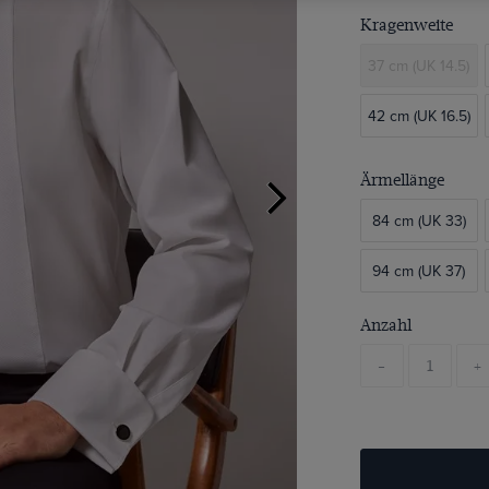
Kragenweite
37 cm (UK 14.5)
42 cm (UK 16.5)
Ärmellänge
84 cm (UK 33)
94 cm (UK 37)
Anzahl
-
+