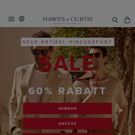
NEUE ARTIKEL HINZUGEFÜGT
SALE
bis zu
60% RABATT
HEMDEN
ANZÜGE