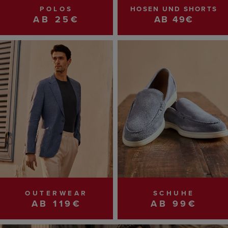
POLOS
HOSEN UND SHORTS
AB 25€
AB 49€
OUTERWEAR
SCHUHE
AB 119€
AB 99€