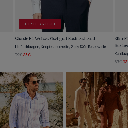
LETZTE ARTIKEL
Classic Fit Weißes Fischgrat Businesshemd
Slim Fi
Busin
Haifischkragen, Knopfmanschette, 2-ply 100s Baumwolle
Kentkra
79€
35€
85€
35