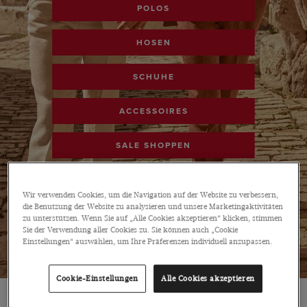
POLOS
HOSEN
SCHUHE
ACCESSOIRES
SALE SHOPPEN
Wir verwenden Cookies, um die Navigation auf der Website zu verbessern,
die Benutzung der Website zu analysieren und unsere Marketingaktivitäten
zu unterstützen. Wenn Sie auf „Alle Cookies akzeptieren“ klicken, stimmen
Sie der Verwendung aller Cookies zu. Sie können auch „Cookie
Einstellungen“ auswählen, um Ihre Präferenzen individuell anzupassen.
Cookie-Einstellungen
Alle Cookies akzeptieren
SALE