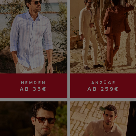
HEMDEN
ANZÜGE
AB 35€
AB 259€