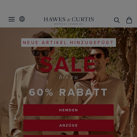
NEUE ARTIKEL HINZUGEFÜGT
SALE
bis zu
60% RABATT
HEMDEN
ANZÜGE