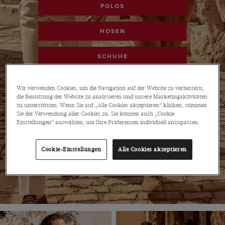
POLOS
HOSEN
SCHUHE
ACCESSOIRES
Wir verwenden Cookies, um die Navigation auf der Website zu verbessern,
die Benutzung der Website zu analysieren und unsere Marketingaktivitäten
SALE SHOPPEN
zu unterstützen. Wenn Sie auf „Alle Cookies akzeptieren“ klicken, stimmen
Sie der Verwendung aller Cookies zu. Sie können auch „Cookie
Einstellungen“ auswählen, um Ihre Präferenzen individuell anzupassen.
Cookie-Einstellungen
Alle Cookies akzeptieren