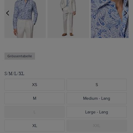
Grössentabelle
S/M/L/XL
XS
S
M
Medium - Lang
L
Large - Lang
XL
XXL