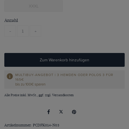
XXXL
Anzahl
-
+
Zum Warenkorb hinzufügen
MULTIBUY-ANGEBOT | 3 HEMDEN ODER POLOS 3 FÜR
165€
bis zu 100€ sparen
Alle Preise inkl. MwSt., ggf. zzgl.
Versandkosten
Artikelnummer: PCDFK014-N03