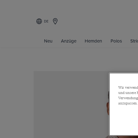
DE
Neu
Anzüge
Hemden
Polos
Str
Wir verwende
und unsere M
Verwendung a
anzupassen.