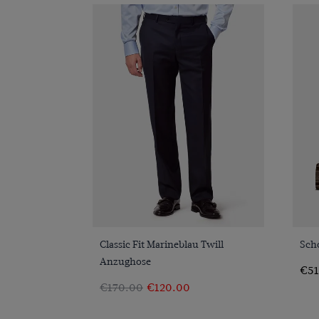
VORSCHAU
Classic Fit Marineblau Twill
Sch
Anzughose
€51
€170.00
€120.00