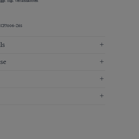
 ggf. zzgl.
Versandkosten
ECFJ006-Z65
ls
se