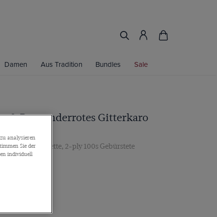
Damen
Aus Tradition
Bundles
Sale
au & Burgunderrotes Gitterkaro
emd
zu analysieren
n, Knopfmanschette, 2-ply 100s Gebürstete
stimmen Sie der
n individuell