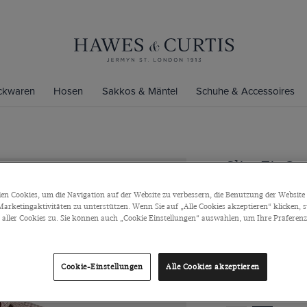
ickwaren
Hosen
Sakkos & Mäntel
Schuhe & Accessoires
Slim Fit Gr
Businessh
n Cookies, um die Navigation auf der Website zu verbessern, die Benutzung der Website 
Einteiliger Krage
arketingaktivitäten zu unterstützen. Wenn Sie auf „Alle Cookies akzeptieren“ klicken, 
Baumwolle
ller Cookies zu. Sie können auch „Cookie Einstellungen“ auswählen, um Ihre Präferenze
€79
€35
Cookie-Einstellungen
Alle Cookies akzeptieren
Farbe