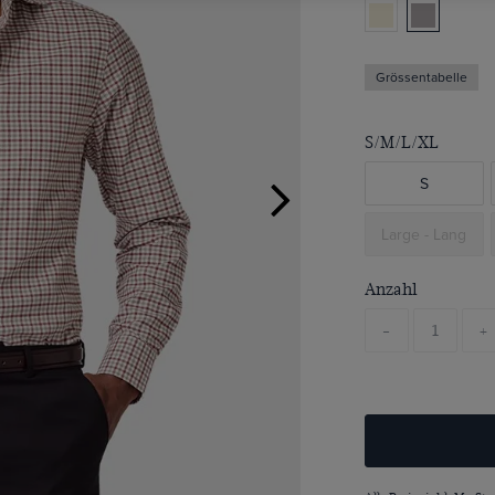
Grössentabelle
S/M/L/XL
S
Large - Lang
Anzahl
-
+