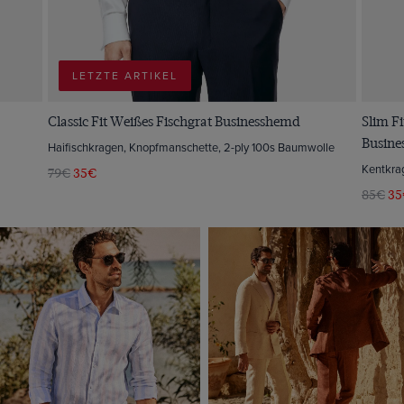
LETZTE ARTIKEL
Classic Fit Weißes Fischgrat Businesshemd
Slim Fi
Busin
Haifischkragen, Knopfmanschette, 2-ply 100s Baumwolle
Kentkra
79€
35€
85€
35