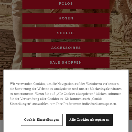
POLOS
HOSEN
SCHUHE
ACCESSOIRES
SALE SHOPPEN
Wir verwenden Cookies, um die Navigation auf der Website zu verbessern,
die Benutzung der Website zu analysieren und unsere Marketingaktivitäten
zu unterstützen. Wenn Sie auf „Alle Cookies akzeptieren“ klicken, stimmen
Sie der Verwendung aller Cookies zu. Sie können auch „Cookie
Einstellungen“ auswählen, um Ihre Präferenzen individuell anzupassen.
Cookie-Einstellungen
Alle Cookies akzeptieren
SALE