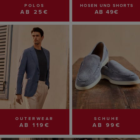
POLOS
HOSEN UND SHORTS
AB 25€
AB 49€
OUTERWEAR
SCHUHE
AB 119€
AB 99€