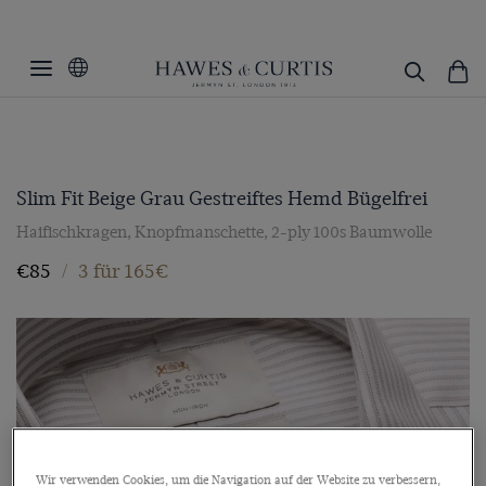
Slim Fit Beige Grau Gestreiftes Hemd Bügelfrei
Haifischkragen, Knopfmanschette, 2-ply 100s Baumwolle
€85
/
3 für 165€
Wir verwenden Cookies, um die Navigation auf der Website zu verbessern,