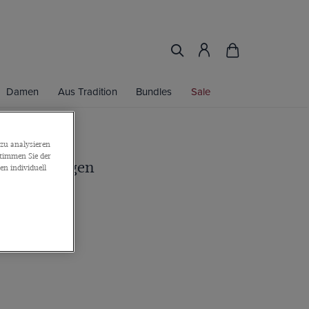
Damen
Aus Tradition
Bundles
Sale
zu analysieren
stimmen Sie der
ne Bulldoggen
n individuell
nknöpfe
sing
or 2