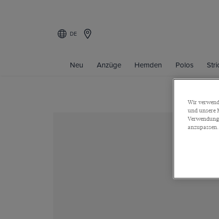
DE
Neu
Anzüge
Hemden
Polos
Str
Wir verwende
und unsere M
Verwendung a
anzupassen.