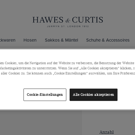
ickwaren
Hosen
Sakkos & Mäntel
Schuhe & Accessoires
n Cookies, um die Navigation auf der Website zu verbessern, die Benutzung der Website 
arketingaktivitäten zu unterstützen. Wenn Sie auf „Alle Cookies akzeptieren“ klicken, 
Silberfarbe
ller Cookies zu. Sie können auch „Cookie Einstellungen“ auswählen, um Ihre Präferenze
Manschette
Rhodiniertes Mes
Cookie-Einstellungen
Alle Cookies akzeptieren
€49
€25
/
3 f
Anzahl