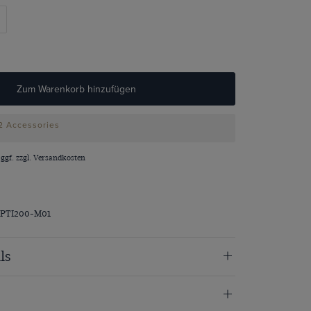
Zum Warenkorb hinzufügen
 2 Accessories
 ggf. zzgl.
Versandkosten
CPTI200-M01
ls