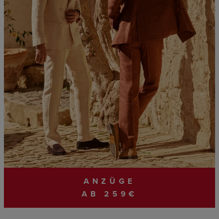
ANZÜGE
AB 259€