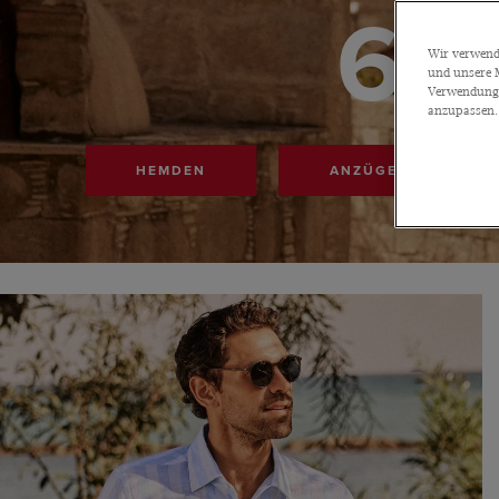
6
Wir verwende
und unsere M
Verwendung a
anzupassen.
HEMDEN
ANZÜGE