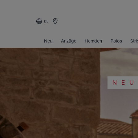
DE
Neu
Anzüge
Hemden
Polos
Str
NEU