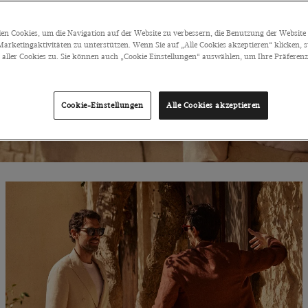
0% RABA
n Cookies, um die Navigation auf der Website zu verbessern, die Benutzung der Website 
arketingaktivitäten zu unterstützen. Wenn Sie auf „Alle Cookies akzeptieren“ klicken, 
ller Cookies zu. Sie können auch „Cookie Einstellungen“ auswählen, um Ihre Präferenze
POLOS
HOSEN
SCHUHE
Cookie-Einstellungen
Alle Cookies akzeptieren