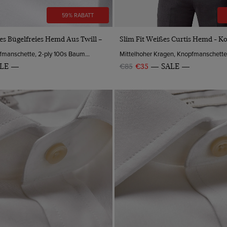
59% RABATT
VORSCHAU
VORSCHAU
ßes Bügelfreies Hemd Aus Twill –
Slim Fit Weißes Curtis Hemd - Ko
Kentkragen, Knopfmanschette, 2-ply 100s Baumwolle
LE
€85
€35
SALE