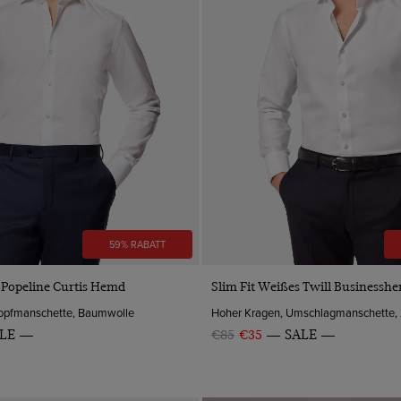
59% RABATT
VORSCHAU
VORSCHAU
 Popeline Curtis Hemd
Slim Fit Weißes Twill Businessh
opfmanschette, Baumwolle
LE
€85
€35
SALE