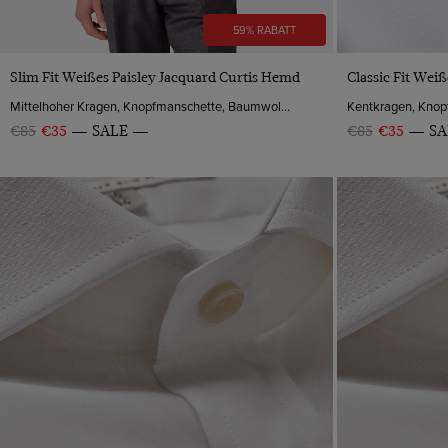
59% RABATT
VORSCHAU
Slim Fit Weißes Paisley Jacquard Curtis Hemd
Classic Fit Wei
Mittelhoher Kragen, Knopfmanschette, Baumwolle
€85
€35
SALE
€85
€35
SA