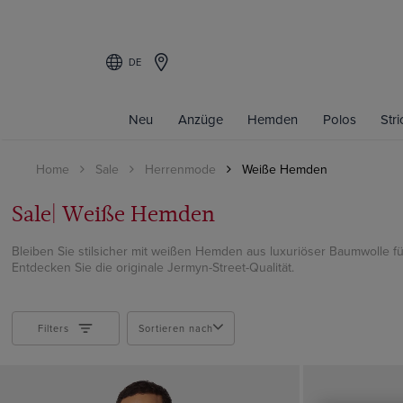
DE
Filters
Neu
Anzüge
Hemden
Polos
Str
HEMDENART
Home
Sale
Herrenmode
Weiße Hemden
Businesshemden
Business Casual Hemden
Sale| Weiße Hemden
Curtis Hemden
Bügelfreie Hemden
Bleiben Sie stilsicher mit weißen Hemden aus luxuriöser Baumwolle für
Entdecken Sie die originale Jermyn-Street-Qualität.
Oxford-Hemden
Weiße Hemden
Filters
Sortieren nach
PASSFORM
Slim Fit
Tailored Fit