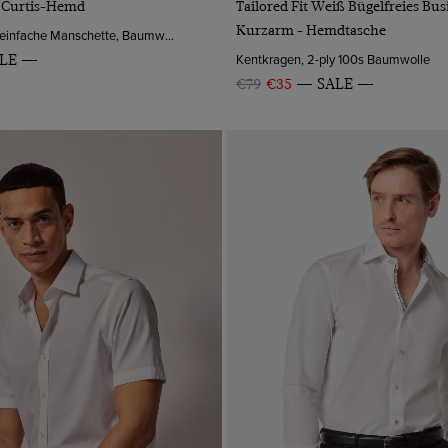
s Curtis-Hemd
Tailored Fit Weiß Bügelfreies Bu
Kurzarm - Hemdtasche
Niedriger Kragen, einfache Manschette, Baumwolle
Kentkragen, 2-ply 100s Baumwolle
LE
€79
€35
SALE