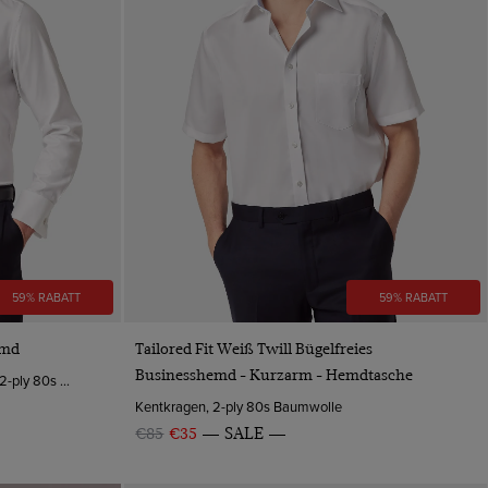
59% RABATT
59% RABATT
VORSCHAU
emd
Tailored Fit Weiß Twill Bügelfreies
Businesshemd - Kurzarm - Hemdtasche
Hoher Kragen, Umschlagmanschette, 2-ply 80s Baumwolle
Kentkragen, 2-ply 80s Baumwolle
€85
€35
SALE