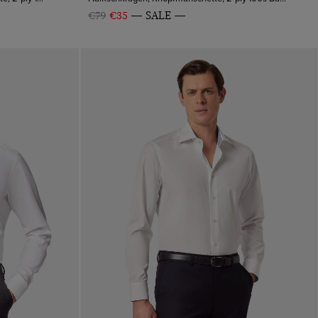
€79
€35
SALE