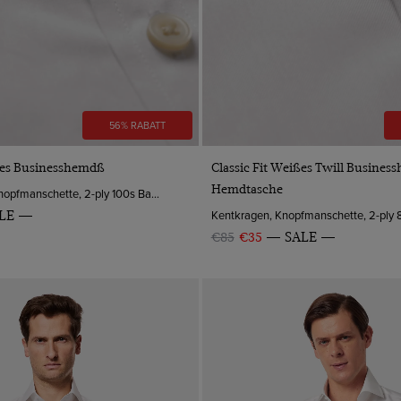
56% RABATT
VORSCHAU
VORSCHAU
ißes Businesshemdß
Classic Fit Weißes Twill Busines
Hemdtasche
Haifischkragen, Knopfmanschette, 2-ply 100s Baumwolle
LE
€85
€35
SALE