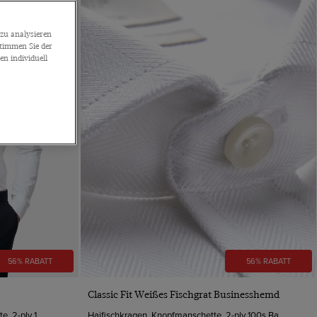
zu analysieren
stimmen Sie der
n individuell
56% RABATT
56% RABATT
VORSCHAU
Classic Fit Weißes Fischgrat Businesshemd
Button-Down-Kragen, Knopfmanschette, 2-ply 100s Baumwolle
Haifischkragen, Knopfmanschette, 2-ply 100s Baumwolle