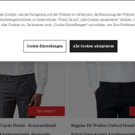
n Cookies, um die Navigation auf der Website zu verbessern, die Benutzung der Website 
arketingaktivitäten zu unterstützen. Wenn Sie auf „Alle Cookies akzeptieren“ klicken, 
ller Cookies zu. Sie können auch „Cookie Einstellungen“ auswählen, um Ihre Präferenze
Cookie-Einstellungen
Alle Cookies akzeptieren
59% RABATT
VORSCHAU
VORSCHAU
 Curtis Hemd - Kontrastdetail
Regular Fit Weißes Oxford Hemd
, Knopfmanschette, Baumwolle