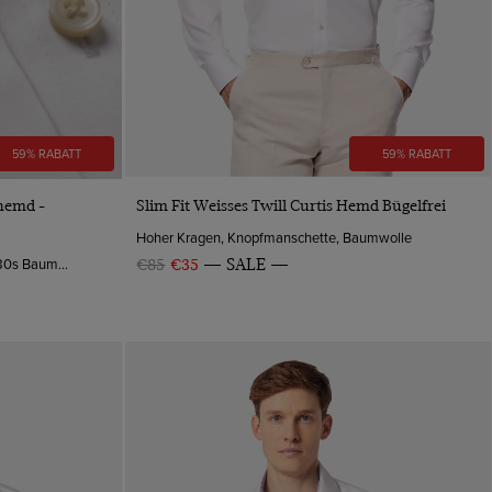
59% RABATT
59% RABATT
VORSCHAU
shemd -
Slim Fit Weisses Twill Curtis Hemd Bügelfrei
Hoher Kragen, Knopfmanschette, Baumwolle
Kentkragen, Knopfmanschette, 2-ply 80s Baumwolle
€85
€35
SALE