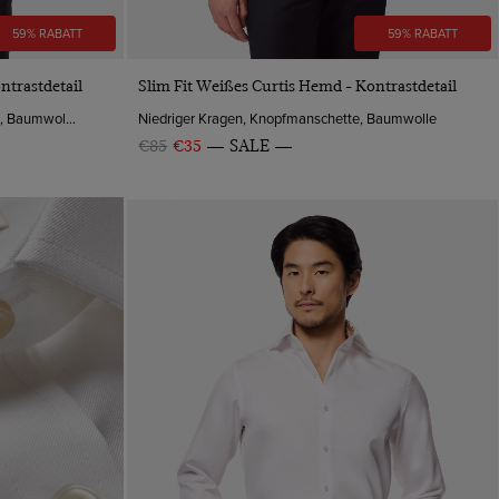
59% RABATT
59% RABATT
VORSCHAU
ntrastdetail
Slim Fit Weißes Curtis Hemd - Kontrastdetail
Mittelhoher Kragen, Knopfmanschette, Baumwolle
Niedriger Kragen, Knopfmanschette, Baumwolle
€85
€35
SALE