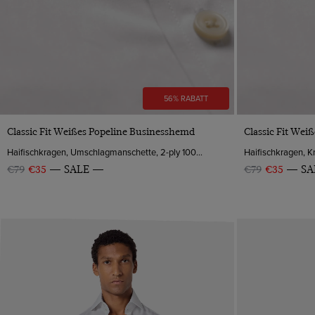
56% RABATT
VORSCHAU
Classic Fit Weißes Popeline Businesshemd
Classic Fit We
Haifischkragen, Umschlagmanschette, 2-ply 100s Baumwolle
€79
€35
SALE
€79
€35
SA