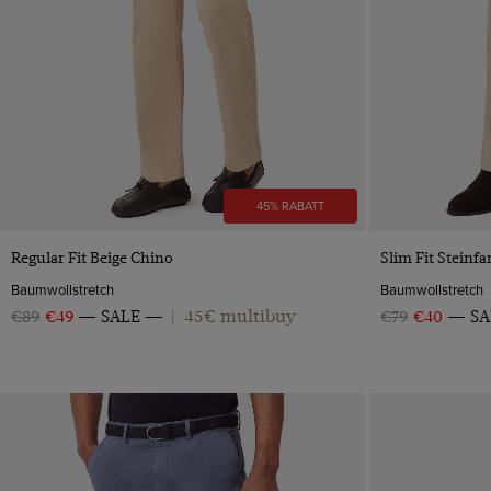
45% RABATT
VORSCHAU
Regular Fit Beige Chino
Slim Fit Steinf
Baumwollstretch
Baumwollstretch
45€ multibuy
€89
€49
SALE
|
€79
€40
SA