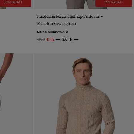
55% RABATT
55% RABATT
VORSCHAU
Fliederfarbener Half Zip Pullover –
Maschinenwaschbar
Reine Merinowolle
€99
€45
SALE