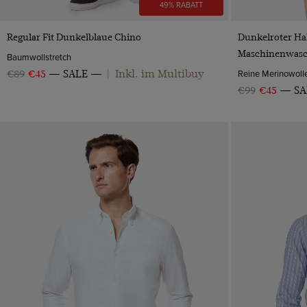
49% RABATT
VORSCHAU
Regular Fit Dunkelblaue Chino
Dunkelroter Hal
Maschinenwasc
Baumwollstretch
Inkl. im Multibuy
Reine Merinowoll
€89
€45
SALE
|
€99
€45
SA