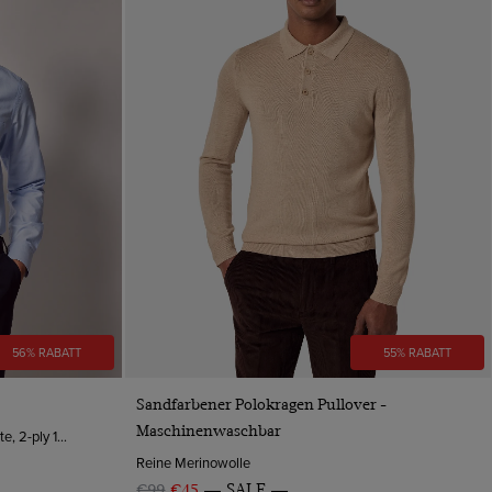
56% RABATT
55% RABATT
VORSCHAU
Sandfarbener Polokragen Pullover -
Maschinenwaschbar
Button-Down-Kragen, Knopfmanschette, 2-ply 100s Baumwolle
Reine Merinowolle
€99
€45
SALE