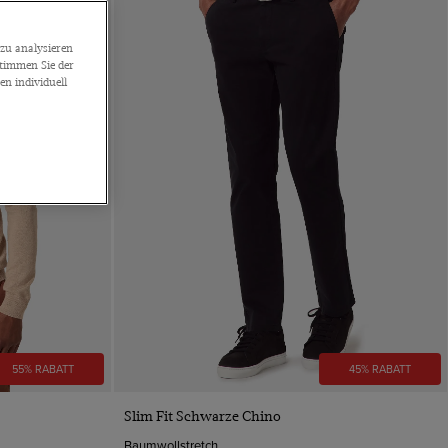
zu analysieren
stimmen Sie der
n individuell
55% RABATT
45% RABATT
VORSCHAU
Slim Fit Schwarze Chino
Baumwollstretch