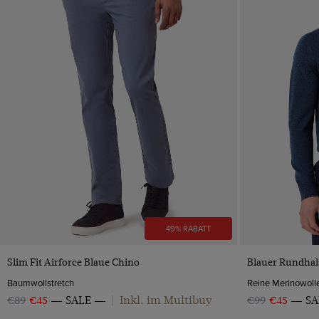
49% RABATT
VORSCHAU
Slim Fit Airforce Blaue Chino
Blauer Rundhal
Baumwollstretch
Reine Merinowoll
Inkl. im Multibuy
€89
€45
SALE
|
€99
€45
SA