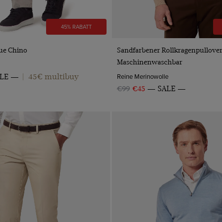
45% RABATT
VORSCHAU
VORSCHAU
aue Chino
Sandfarbener Rollkragenpullover
Maschinenwaschbar
45€ multibuy
Reine Merinowolle
LE
|
€99
€45
SALE