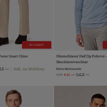
49% RABATT
VORSCHAU
VORSCHAU
arbene Smart Chino
Himmelblauer Half Zip Pullover 
Maschinenwaschbar
Inkl. im Multibuy
Reine Merinowolle
LE
|
€99
€45
SALE