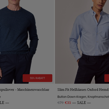
55% RABATT
VORSCHAU
VORSCHAU
spullover - Maschinenwaschbar
Slim Fit Hellblaues Oxford Hemd
e
LE
€79
€35
SALE