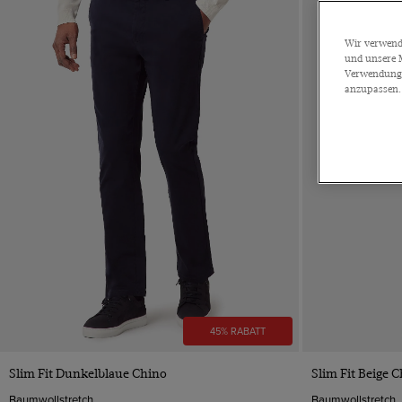
Maschinenwaschbare
Strickwaren
Wir verwende
Oberbekleidung
und unsere M
Blazer
Verwendung a
anzupassen.
Swim Shorts
Baumwollflanell
T-Shirts
FARBE
Beige
Blau
Braun
Bunt
Burgunderrot
45% RABATT
Creme
Flieder
VORSCHAU
Slim Fit Dunkelblaue Chino
Slim Fit Beige 
Gelb
Baumwollstretch
Baumwollstretch