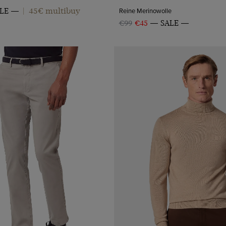
45€ multibuy
Reine Merinowolle
LE
|
€99
€45
SALE