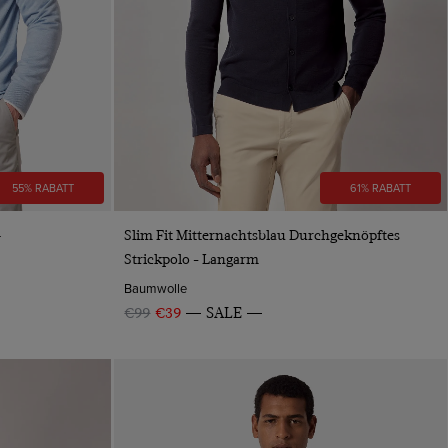
55% RABATT
61% RABATT
VORSCHAU
–
Slim Fit Mitternachtsblau Durchgeknöpftes
Strickpolo - Langarm
Baumwolle
€99
€39
SALE