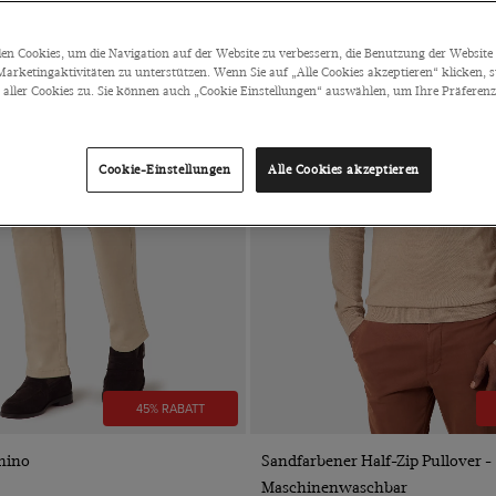
n Cookies, um die Navigation auf der Website zu verbessern, die Benutzung der Website 
arketingaktivitäten zu unterstützen. Wenn Sie auf „Alle Cookies akzeptieren“ klicken, 
ller Cookies zu. Sie können auch „Cookie Einstellungen“ auswählen, um Ihre Präferenze
Cookie-Einstellungen
Alle Cookies akzeptieren
45% RABATT
VORSCHAU
VORSCHAU
Chino
Sandfarbener Half-Zip Pullover -
Maschinenwaschbar