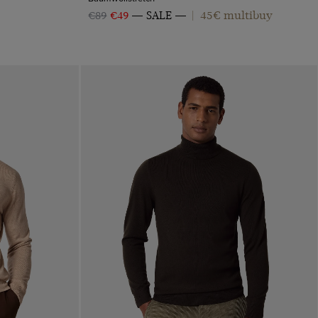
45€ multibuy
€89
€49
SALE
|