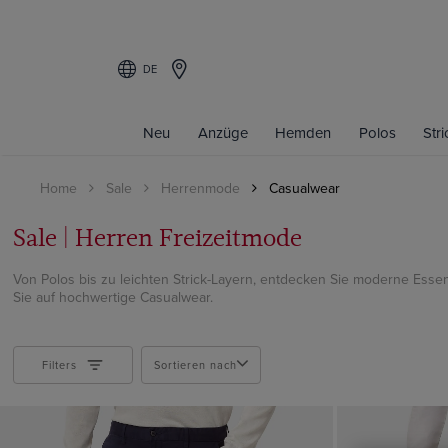
DE
Filters
Neu
Anzüge
Hemden
Polos
Str
PRODUKT
Home
Sale
Herrenmode
Casualwear
Businesshemden
Hemden
Sale | Herren Freizeitmode
Casualhemd
Leinenhemd
Von Polos bis zu leichten Strick-Layern, entdecken Sie moderne Essent
Sie auf hochwertige Casualwear.
Kurzarm Hemden
Oxford Hemd
Polo Shirts
Filters
Sortieren nach
Strickwaren
Hosen
Shorts