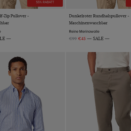
55% RABATT
VORSCHAU
VORSCHAU
f-Zip Pullover -
Dunkelroter Rundhalspullover -
hbar
Maschinenwaschbar
e
Reine Merinowolle
LE
€99
€45
SALE