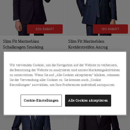
Weiß
63% RABATT
19% RABATT
Slim Fit Marineblau
Slim Fit Marineblau
Schalkragen Smoking
Kreidestreifen Anzug
Anzugsakko
Zweireiher, Super 100s Schurwolle
Super 100s Schurwolle
€529
€429
SALE
Wir verwenden Cookies, um die Navigation auf der Website zu verbessern,
€559
€209
SALE
die Benutzung der Website zu analysieren und unsere Marketingaktivitäten
zu unterstützen. Wenn Sie auf „Alle Cookies akzeptieren“ klicken, stimmen
Sie der Verwendung aller Cookies zu. Sie können auch „Cookie
Einstellungen“ auswählen, um Ihre Präferenzen individuell anzupassen.
Cookie-Einstellungen
Alle Cookies akzeptieren