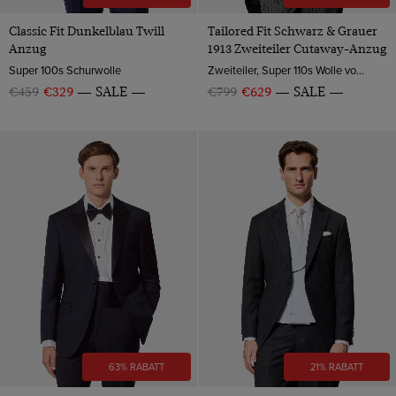
Classic Fit Dunkelblau Twill
Tailored Fit Schwarz & Grauer
Anzug
1913 Zweiteiler Cutaway-Anzug
Super 100s Schurwolle
Zweiteiler, Super 110s Wolle von Angelico, Italien
€459
€329
SALE
€799
€629
SALE
63% RABATT
21% RABATT