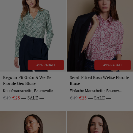
49% RABATT
49% RABATT
Regular Fit Grün & Weiße
Semi-Fitted Rosa Weiße Florale
Florale Geo Bluse
Bluse
Knopfmanschette, Baumwolle
Einfache Manschette, Baumwolle
€49
€25
SALE
€49
€25
SALE