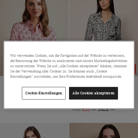
Lila
Petrol
Rosa
Rot
Bunt
Wir verwenden Cookies, um die Navigation auf der Website zu verbessern,
die Benutzung der Website zu analysieren und unsere Marketingaktivitäten
zu unterstützen. Wenn Sie auf „Alle Cookies akzeptieren“ klicken, stimmen
49% RABATT
49% RABATT
Sie der Verwendung aller Cookies zu. Sie können auch „Cookie
Einstellungen“ auswählen, um Ihre Präferenzen individuell anzupassen.
Semi-Fitted Weiss Rote Florale
Halbtaillierte Weiße &
Hemdbluse
Schwarze Bluse Mit Floralem
Cookie-Einstellungen
Alle Cookies akzeptieren
Muster
Knopmanschette, Baumwolle
Knopfmanschette, Baumwolle
€49
€25
SALE
€49
€25
SALE