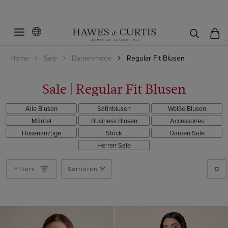
Filter
Filters
zurücksetzen
Kategorie
Home
Sale
Damenmode
Regular Fit Blusen
Größe
Printed Shirts
Sale
| Regular Fit Blusen
Muster
6
Alle Blusen
Satinblusen
Weiße Blusen
8
Material
Blumig
Mäntel
Business Blusen
Accessoires
10
Geometrisch
Hosenanzüge
Strick
Damen Sale
Farbe
Baumwolle
12
Herren Sale
Paisley
Satin
Weiß
20
Filters
Sortieren nach
Produkte ansehen
Blau
Burgunderrot
Creme
Grün