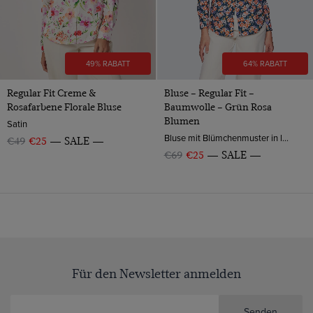
49% RABATT
64% RABATT
Regular Fit Creme &
Bluse – Regular Fit –
Rosafarbene Florale Bluse
Baumwolle – Grün Rosa
Blumen
Satin
Bluse mit Blümchenmuster in leicht tailliertem Regular Fit aus Baumwolle von Hawes & Curtis.
€49
€25
SALE
€69
€25
SALE
Für den Newsletter anmelden
Senden