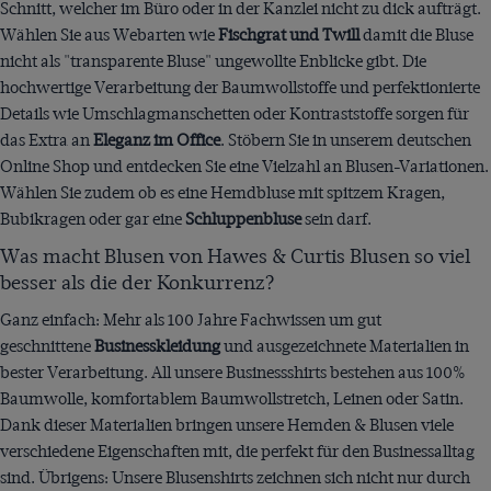
Schnitt, welcher im Büro oder in der Kanzlei nicht zu dick aufträgt.
Wählen Sie aus Webarten wie
Fischgrat und Twill
damit die Bluse
nicht als "transparente Bluse" ungewollte Enblicke gibt. Die
hochwertige Verarbeitung der Baumwollstoffe und perfektionierte
Details wie Umschlagmanschetten oder Kontraststoffe sorgen für
das Extra an
Eleganz im Office
. Stöbern Sie in unserem deutschen
Online Shop und entdecken Sie eine Vielzahl an Blusen-Variationen.
Wählen Sie zudem ob es eine Hemdbluse mit spitzem Kragen,
Bubikragen oder gar eine
Schluppenbluse
sein darf.
Was macht Blusen von Hawes & Curtis Blusen so viel
besser als die der Konkurrenz?
Ganz einfach: Mehr als 100 Jahre Fachwissen um gut
geschnittene
Businesskleidung
und
ausgezeichnete Materialien in
bester Verarbeitung. All unsere Businessshirts bestehen aus 100%
Baumwolle, komfortablem Baumwollstretch, Leinen oder Satin.
Dank dieser Materialien bringen unsere Hemden & Blusen viele
verschiedene Eigenschaften mit, die perfekt für den Businessalltag
sind. Übrigens: Unsere Blusenshirts zeichnen sich nicht nur durch