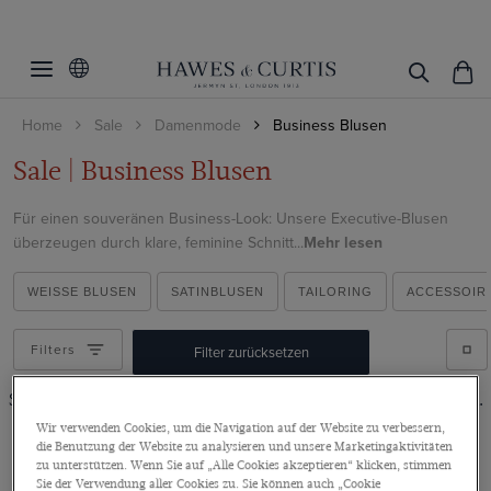
Home
Sale
Damenmode
Business Blusen
Sale | Business Blusen
Für einen souveränen Business-Look: Unsere Executive-Blusen
überzeugen durch klare, feminine Schnitt...
Mehr lesen
WEISSE BLUSEN
SATINBLUSEN
TAILORING
ACCESSOIR
Filters
Filter zurücksetzen
Schade! Leider haben wir keinen Artikel zu Ihrer Suche gefunden.
Wir verwenden Cookies, um die Navigation auf der Website zu verbessern,
die Benutzung der Website zu analysieren und unsere Marketingaktivitäten
Starten Sie einfach eine neue Suche und versuchen Sie bitte:
zu unterstützen. Wenn Sie auf „Alle Cookies akzeptieren“ klicken, stimmen
Sie der Verwendung aller Cookies zu. Sie können auch „Cookie
Tippfehler zu korrigieren\, z.B.
Andere Suchbegriffe zu