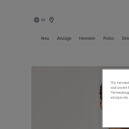
DE
Neu
Anzüge
Hemden
Polos
Str
Wir verwende
und unsere M
Verwendung a
anzupassen.