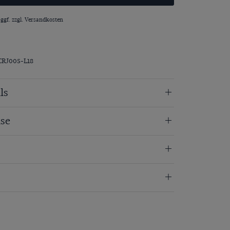
 ggf. zzgl.
Versandkosten
CRJ005-L18
ls
se