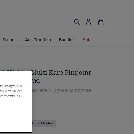
Damen
Aus Tradition
Bundles
Sale
t & Weißes Multi Karo Pinpoint
s Oxford Hemd
zu analysieren
gen, Knopfmanschette, 2-ply 80s Baumwolle
stimmen Sie der
n individuell
Den richtigen Schnitt finden