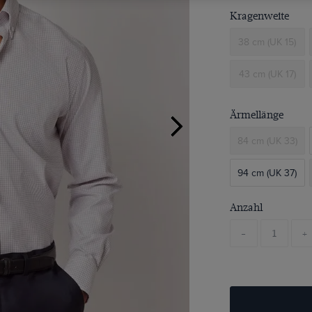
Kragenweite
38 cm (UK 15)
43 cm (UK 17)
Ärmellänge
84 cm (UK 33)
94 cm (UK 37)
Anzahl
-
+