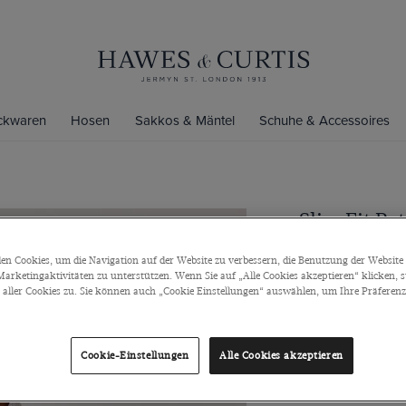
ickwaren
Hosen
Sakkos & Mäntel
Schuhe & Accessoires
Slim Fit Ro
Bügelfreie
n Cookies, um die Navigation auf der Website zu verbessern, die Benutzung der Website 
Button-Down-Kra
arketingaktivitäten zu unterstützen. Wenn Sie auf „Alle Cookies akzeptieren“ klicken, 
ller Cookies zu. Sie können auch „Cookie Einstellungen“ auswählen, um Ihre Präferenze
€85
€35
Cookie-Einstellungen
Alle Cookies akzeptieren
Grössentabelle