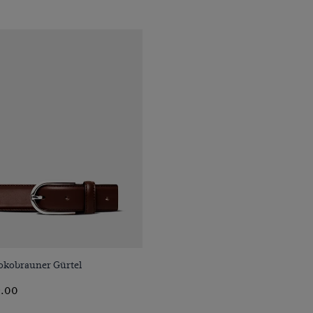
VORSCHAU
okobrauner Gürtel
.00