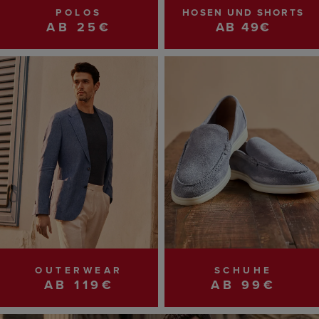
POLOS
HOSEN UND SHORTS
AB 25€
AB 49€
OUTERWEAR
SCHUHE
AB 119€
AB 99€