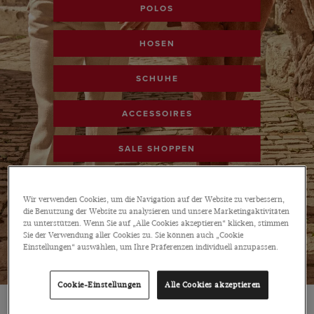
POLOS
HOSEN
SCHUHE
ACCESSOIRES
SALE SHOPPEN
Wir verwenden Cookies, um die Navigation auf der Website zu verbessern,
die Benutzung der Website zu analysieren und unsere Marketingaktivitäten
zu unterstützen. Wenn Sie auf „Alle Cookies akzeptieren“ klicken, stimmen
Sie der Verwendung aller Cookies zu. Sie können auch „Cookie
Einstellungen“ auswählen, um Ihre Präferenzen individuell anzupassen.
Cookie-Einstellungen
Alle Cookies akzeptieren
SALE