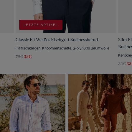
LETZTE ARTIKEL
Classic Fit Weißes Fischgrat Businesshemd
Slim Fi
Busin
Haifischkragen, Knopfmanschette, 2-ply 100s Baumwolle
Kentkra
79€
35€
85€
35