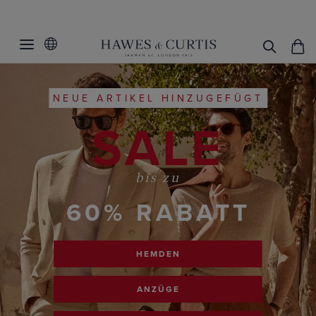
NEUE ARTIKEL HINZUGEFÜGT
SALE
bis zu
60% RABATT
HEMDEN
ANZÜGE