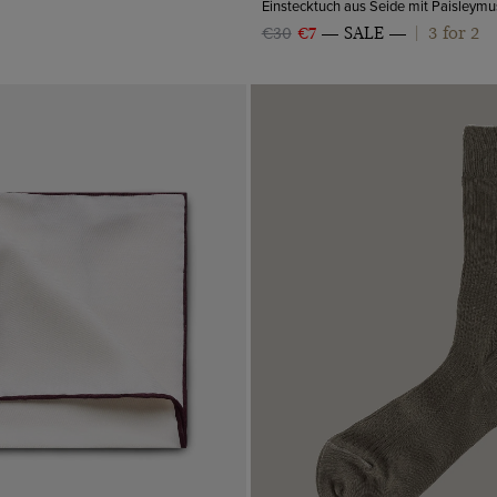
3 for 2
€30
€7
SALE
|