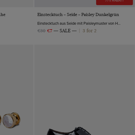
77% RABATT
VORSCHAU
uhe
Einstecktuch – Seide – Paisley Dunkelgrün
Einstecktuch aus Seide mit Paisleymuster von Hawes & Curtis.
3 for 2
€30
€7
SALE
|