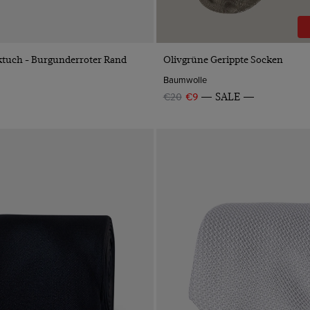
VORSCHAU
VORSCHAU
ktuch - Burgunderroter Rand
Olivgrüne Gerippte Socken
Baumwolle
€20
€9
SALE