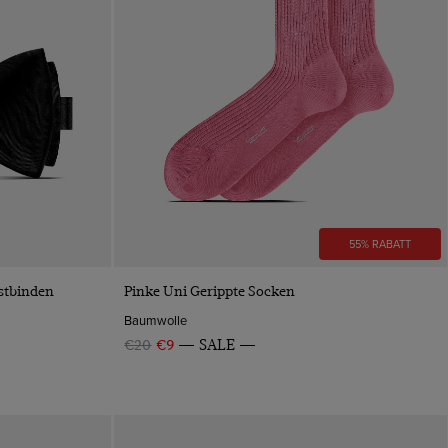
55% RABATT
VORSCHAU
stbinden
Pinke Uni Gerippte Socken
Baumwolle
€20
€9
SALE