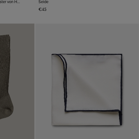
Einstecktuch aus Seide mit Paisleymuster von Hawes & Curtis.
Seide
€45