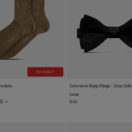
55% RABATT
VORSCHAU
VORSCHAU
 Socken
Schwarze Repp Fliege - Zum Selb
Seide
LE
€45