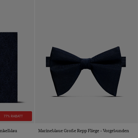
77% RABATT
VORSCHAU
unkelblau
Marineblaue Große Repp Fliege - Vorgebunden