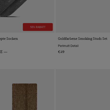
55% RABATT
VORSCHAU
VORSCHAU
ppte Socken
Goldfarbene Smoking Studs Set
Perlmutt Detail
LE
€49