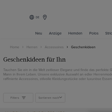
DE
Filters
Neu
Anzüge
Hemden
Polos
Str
FARBE
Home
Herren
Accessoires
Geschenkideen
Beige
Blau
Geschenkideen für Ihn
Braun
Bunt
Tauchen Sie ein in die Welt zeitloser Eleganz und finde das perfekte
Mann in Ihrem Leben. Unsere exklusive Auswahl an edler Herrenmode
Burgunderrot
raffinierte Accessoires, stilvolle Kleidungsstücke oder luxuriöse Essentia
Creme
Gelb
Gold
Filters
Sortieren nach
Grau
Grün