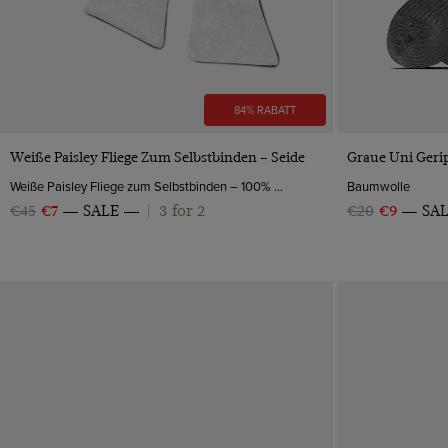
Polido-Kalbsleder
Lackleder
84% RABATT
VORSCHAU
Weiße Paisley Fliege Zum Selbstbinden – Seide
Graue Uni Geri
Weiße Paisley Fliege zum Selbstbinden – 100% Seide | Hawes & Curtis
Baumwolle
3 for 2
€45
€7
SALE
|
€20
€9
SA