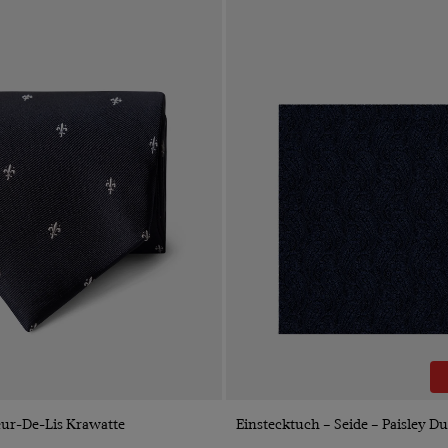
VORSCHAU
VORSCHAU
eur-De-Lis Krawatte
Einstecktuch – Seide – Paisley D