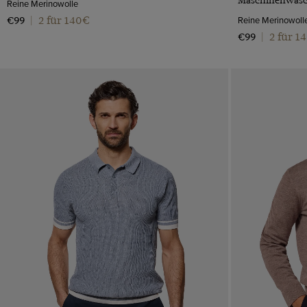
Reine Merinowolle
2 für 140€
Reine Merinowoll
€99
|
2 für 1
€99
|