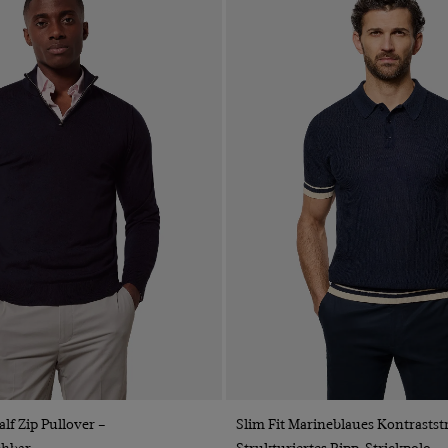
VORSCHAU
VORSCHAU
lf Zip Pullover –
Slim Fit Marineblaues Kontrastst
hbar
Strukturiertes Ripp-Strickpolo