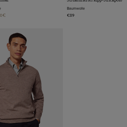
e
Baumwolle
40€
€89