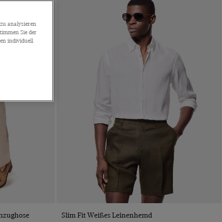
zu analysieren
stimmen Sie der
n individuell
VORSCHAU
Anzughose
Slim Fit Weißes Leinenhemd