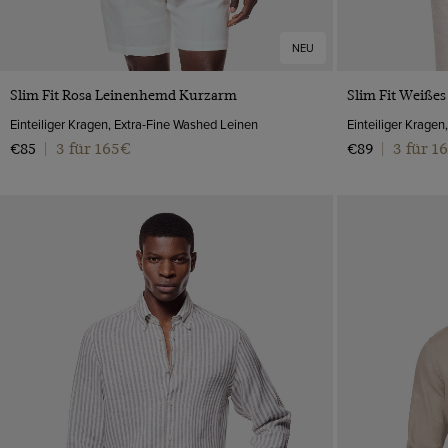
NEU
VORSCHAU
Slim Fit Rosa Leinenhemd Kurzarm
Slim Fit Weiße
Einteiliger Kragen, Extra-Fine Washed Leinen
Einteiliger Krage
3 für 165€
3 für 1
€85
|
€89
|