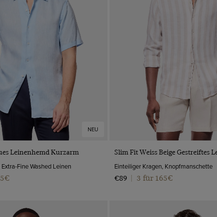
NEU
VORSCHAU
VORSCHAU
laues Leinenhemd Kurzarm
Slim Fit Weiss Beige Gestreiftes
n, Extra-Fine Washed Leinen
Einteiliger Kragen, Knopfmanschette
65€
3 für 165€
€89
|