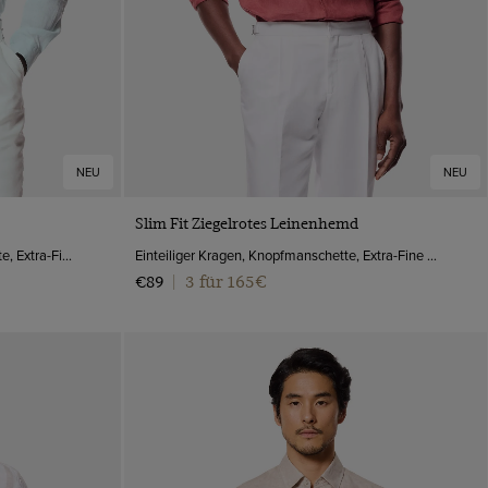
NEU
NEU
VORSCHAU
Slim Fit Ziegelrotes Leinenhemd
Button Down Kragen, Knopfmanschette, Extra-Fine Washed Leinen
Einteiliger Kragen, Knopfmanschette, Extra-Fine Washed Leinen
3 für 165€
€89
|