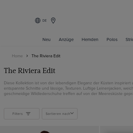
DE
Filters
Neu
Anzüge
Hemden
Polos
Str
PRODUKT
Home
The Riviera Edit
Hemden
Leinenhemd
The Riviera Edit
Kurzarm Hemden
Anzugsakkos
Diese Kollektion ist von der lebendigen Eleganz der Küsten inspiriert 
entspannte Schnitte und lässige, Texturen. Luftige Leinenjacken, wei
Anzughosen
geschmeidige Wildlederschuhe treffen auf von der Meeresküste gepr
Polo Shirts
PASSFORM
Filters
Sortieren nach
Slim Fit
Tailored Fit