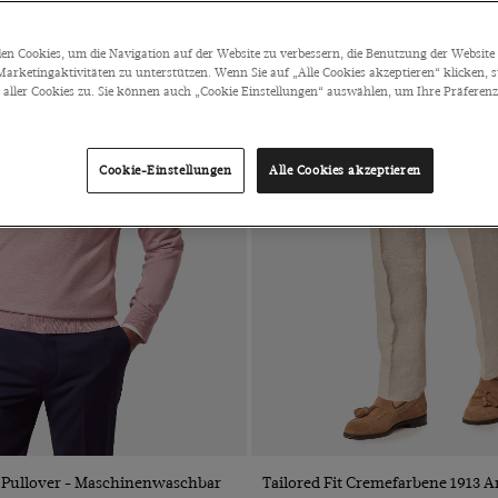
n Cookies, um die Navigation auf der Website zu verbessern, die Benutzung der Website 
arketingaktivitäten zu unterstützen. Wenn Sie auf „Alle Cookies akzeptieren“ klicken, 
ller Cookies zu. Sie können auch „Cookie Einstellungen“ auswählen, um Ihre Präferenze
Cookie-Einstellungen
Alle Cookies akzeptieren
VORSCHAU
VORSCHAU
p Pullover - Maschinenwaschbar
Tailored Fit Cremefarbene 1913 