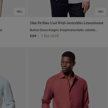
NEU
NEU
VORSCHAU
Slim Fit Blau Und Weiß Gestreiftes Leinenhemd
te
Button-Down-Kragen, Knopfmanschette, extrafeines, gewaschenes Leinen
3 für 165€
€89
|