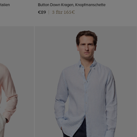
talien
Button Down Kragen, Knopfmanschette
3 für 165€
€89
|