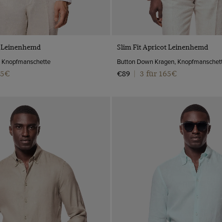
VORSCHAU
VORSCHAU
s Leinenhemd
Slim Fit Apricot Leinenhemd
n, Knopfmanschette
Button Down Kragen, Knopfmanschet
65€
3 für 165€
€89
|