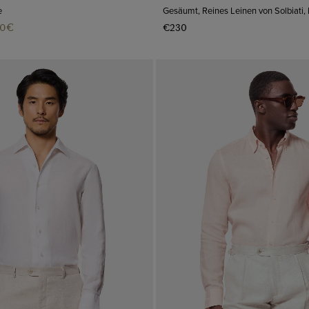
e
Gesäumt, Reines Leinen von Solbiati, I
40€
€230