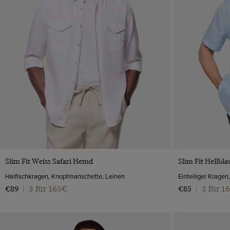
VORSCHAU
Slim Fit Weiss Safari Hemd
Slim Fit Hellb
Haifischkragen, Knopfmanschette, Leinen
Einteiliger Krage
3 für 165€
3 für 1
€89
|
€85
|