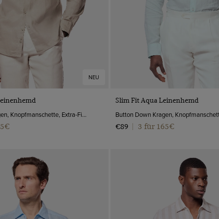
NEU
VORSCHAU
VORSCHAU
 Leinenhemd
Slim Fit Aqua Leinenhemd
Button Down Kragen, Knopfmanschette, Extra-Fine Washed Leinen
65€
3 für 165€
€89
|