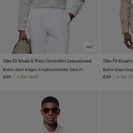
NEU
VORSCHAU
Slim Fit Khaki & Weiss Gestreiftes Leinenhemd
Slim Fit Khaki
Button down Kragen, Knopfmanschette, Extra-Fine Washed Linen
3 für 165€
3 für 1
€89
|
€89
|