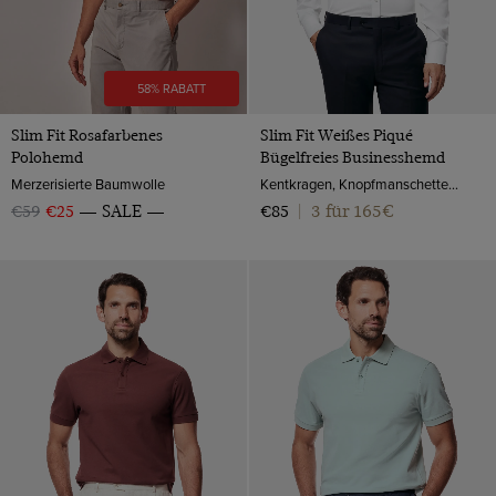
58% RABATT
Slim Fit Rosafarbenes
Slim Fit Weißes Piqué
Polohemd
Bügelfreies Businesshemd
Merzerisierte Baumwolle
Kentkragen, Knopfmanschette, 2-ply 100s Baumwolle
3 für 165€
€59
€25
SALE
€85
|