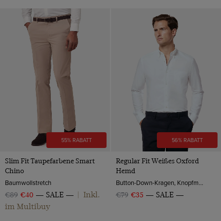
55% RABATT
56% RABATT
Slim Fit Taupefarbene Smart
Regular Fit Weißes Oxford
Chino
Hemd
Baumwollstretch
Button-Down-Kragen, Knopfmanschette, 2-ply 100s Baumwolle
Inkl.
€89
€40
SALE
|
€79
€35
SALE
im Multibuy