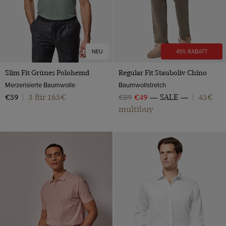
NEU
45% RABATT
Slim Fit Grünes Polohemd
Regular Fit Stauboliv Chino
Merzerisierte Baumwolle
Baumwollstretch
3 für 165€
45€
€59
|
€89
€49
SALE
|
multibuy