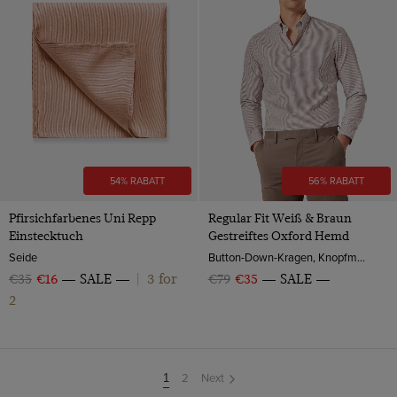
54% RABATT
56% RABATT
Pfirsichfarbenes Uni Repp
Regular Fit Weiß & Braun
Einstecktuch
Gestreiftes Oxford Hemd
Seide
Button-Down-Kragen, Knopfmanschette, 2-ply 100s Baumwolle
3 for
€35
€16
SALE
|
€79
€35
SALE
2
2
Next
You're
1
on