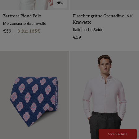
NEU
Zartrosa Piqué Polo
Flaschengrüne Grenadine 1913
Krawatte
Merzerisierte Baumwolle
Italienische Seide
3 für 165€
€59
|
€59
56% RABATT