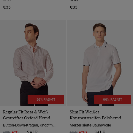
€35
€35
56% RABATT
66% RABATT
Regular Fit Rosa & Weiß
Slim Fit Weißes
Gestreiftes Oxford Hemd
Kontraststreifen Polohemd
Button-Down-Kragen, Knopfmanschette, 2-ply 100s Baumwolle
Merzerisierte Baumwolle
€79
€35
SALE
€59
€20
SALE