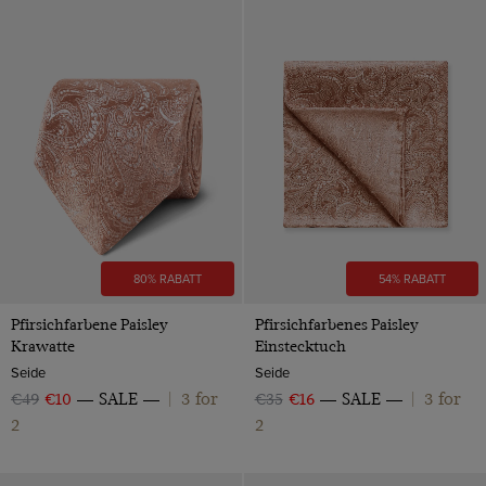
80% RABATT
54% RABATT
Pfirsichfarbene Paisley
Pfirsichfarbenes Paisley
Krawatte
Einstecktuch
Seide
Seide
3 for
3 for
€49
€10
SALE
|
€35
€16
SALE
|
2
2