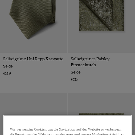
Silber
Bunt
Salbeigrüne Uni Repp Krawatte
Salbeigrünes Paisley
Einstecktuch
Seide
Seide
€49
€35
Wir verwenden Cookies, um die Navigation auf der Website zu verbessern,
die Benutzung der Website zu analysieren und unsere Marketingaktivitäten