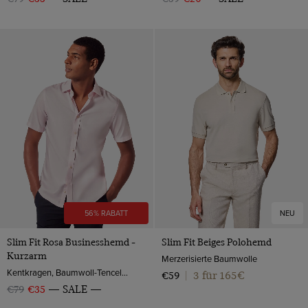
56% RABATT
NEU
Slim Fit Rosa Businesshemd -
Slim Fit Beiges Polohemd
Kurzarm
Merzerisierte Baumwolle
Kentkragen, Baumwoll-Tencel™-Mischung
3 für 165€
€59
|
€79
€35
SALE