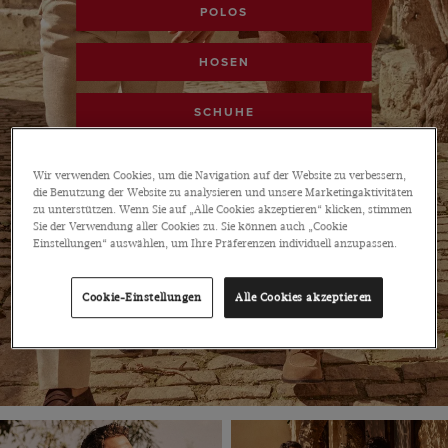
POLOS
HOSEN
SCHUHE
ACCESSOIRES
Wir verwenden Cookies, um die Navigation auf der Website zu verbessern,
die Benutzung der Website zu analysieren und unsere Marketingaktivitäten
SALE SHOPPEN
zu unterstützen. Wenn Sie auf „Alle Cookies akzeptieren“ klicken, stimmen
Sie der Verwendung aller Cookies zu. Sie können auch „Cookie
Einstellungen“ auswählen, um Ihre Präferenzen individuell anzupassen.
Cookie-Einstellungen
Alle Cookies akzeptieren