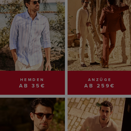
HEMDEN
ANZÜGE
AB 35€
AB 259€