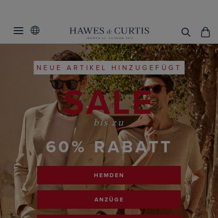
NEUE ARTIKEL HINZUGEFÜGT
SALE
bis zu
60% RABATT
HEMDEN
ANZÜGE