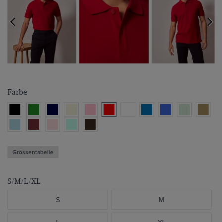
Farbe
Grössentabelle
S/M/L/XL
S
M