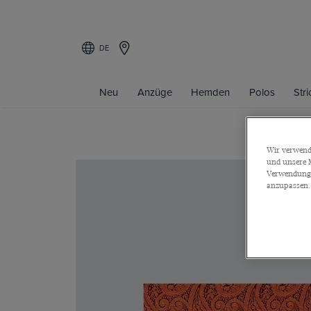
DE
Neu
Anzüge
Hemden
Polos
Str
Wir verwende
und unsere M
Verwendung a
anzupassen.