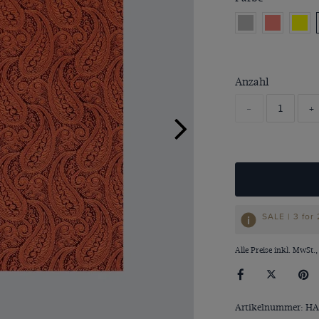
Anzahl
-
+
SALE | 3 for
Alle Preise inkl. MwSt.,
Artikelnummer: HA