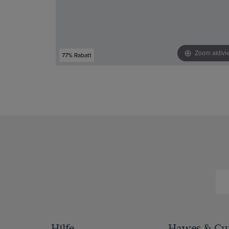
Zoom aktivi
77% Rabatt
Hilfe
Hawes & Cur