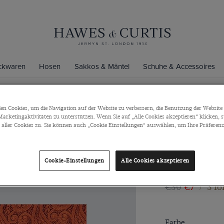
ickwaren
Hosen
Sakkos & Mäntel
Schuhe & Accessoires
n Cookies, um die Navigation auf der Website zu verbessern, die Benutzung der Website 
arketingaktivitäten zu unterstützen. Wenn Sie auf „Alle Cookies akzeptieren“ klicken, 
Einstecktuc
ller Cookies zu. Sie können auch „Cookie Einstellungen“ auswählen, um Ihre Präferenze
Paisley ora
Exklusives Einste
Hingucker in der 
Cookie-Einstellungen
Alle Cookies akzeptieren
Hochzeits Outfit.
€30
€7
/
3 fo
Farbe