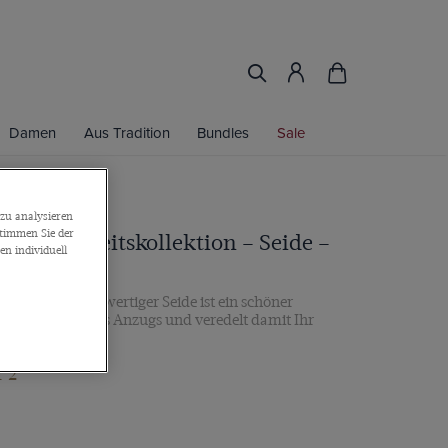
Damen
Aus Tradition
Bundles
Sale
zu analysieren
stimmen Sie der
h – Hochzeitskollektion – Seide –
n individuell
nge
cktuch aus hochwertiger Seide ist ein schöner
Brusttasche Ihres Anzugs und veredelt damit Ihr
r 2