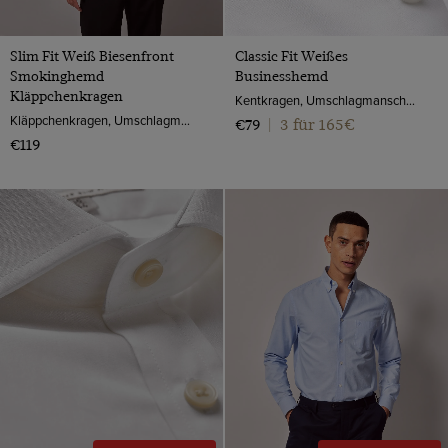
Slim Fit Weiß Biesenfront
Classic Fit Weißes
Smokinghemd
Businesshemd
Kläppchenkragen
Kentkragen, Umschlagmanschette, 2-ply 100s Baumwolle
Kläppchenkragen, Umschlagmanschette, 2-ply 100s Baumwolle
3 für 165€
€79
|
€119