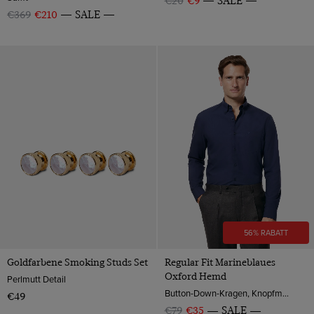
€20
€9
SALE
€369
€210
SALE
56% RABATT
Goldfarbene Smoking Studs Set
Regular Fit Marineblaues
Oxford Hemd
Perlmutt Detail
Button-Down-Kragen, Knopfmanschette, 2-ply 100s Baumwolle
€49
€79
€35
SALE