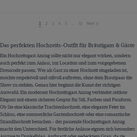
2
3
4
5
...
12
Next
You're
1
on
page
Das perfekten Hochzeits-Outfit für Bräutigam & Gäste
Ein Hochzeitsgast Anzug sollte nicht nur elegant wirken, sondern
auch perfekt zum Anlass, zur Location und zum vorgegebenen
Dresscode passen. Wer als Gast zu einer Hochzeit eingeladen ist,
möchte respektvoll und stilvoll auftreten, ohne dem Brautpaar die
Show zu stehlen. Genau hier beginnt die Kunst der richtigen
Auswahl: Ein moderner Hochzeitsgast Anzug verbindet zeitlose
Eleganz mit einem sicheren Gespür für Stil, Farben und Passform.
Ob Sie eine klassische Trachtenhochzeit, eine elegante Feier im
Schloss, eine sommerliche Gartenhochzeit oder eine romantische
Strandhochzeit besuchen – der passende Hochzeitsgast Anzug
macht den Unterschied. Für festliche Anlässe eignen sich besonders
Anzüge in Dunkelblau, Anthrazit oder gedecktem Grau, da sie