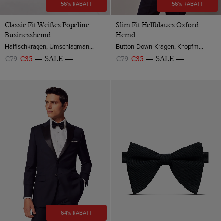
56% RABATT
56% RABATT
Classic Fit Weißes Popeline
Slim Fit Hellblaues Oxford
Businesshemd
Hemd
Haifischkragen, Umschlagmanschette, 2-ply 100s Baumwolle
Button-Down-Kragen, Knopfmanschette, 2-ply 100s Baumwolle
€79
€35
SALE
€79
€35
SALE
64% RABATT