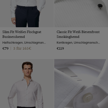
Slim Fit Weißes Fischgrat
Classic Fit Weiß Biesenfront
Businesshemd
Smokinghemd
Haifischkragen, Umschlagmanschette, 2-ply 100s Baumwolle
Kentkragen, Umschlagmanschette, 2-ply 100s Baumwolle
3 für 165€
€79
|
€119