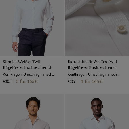
Gold
Leinen
Grau
Rhodium
Grün
Samt
Koralle
Seide
Lila
Seide & Wolle
Marineblau
Veloursleder
Orange
Slim Fit Weißes Twill
Extra Slim Fit Weißes Twill
Webpelz
Petrol
Bügelfreies Businesshemd
Bügelfreies Businesshemd
Wool Stretch
Kentkragen, Umschlagmanschette, 2-ply 80s Baumwolle
Kentkragen, Umschlagmanschette, 2-ply 80s Baumwolle
Rosa
3 für 165€
3 für 165€
€85
|
€85
|
Wolle
Rot
Polido-Kalbsleder
Schwarz
Lackleder
Silber
Weinrot
Weiß