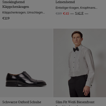
Smokinghemd
Leinenhemd
Kläppchenkragen
Einteiliger Kragen, Knopfmanschette, Extra-Fine Washed Leinen
Kläppchenkragen, Umschlagmanschette, 2-ply 100s Baumwolle
€89
€45
SALE
€119
Schwarze Oxford Schuhe
Slim Fit Weiß Biesenfront