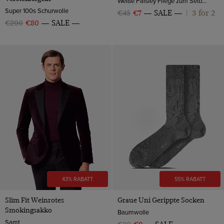
Weiße Paisley Fliege zum Selbstbinden – 100% Seide | Hawes & Curtis
Super 100s Schurwolle
3 for 2
€45
€7
SALE
|
€200
€80
SALE
43% RABATT
55% RABATT
Slim Fit Weinrotes
Graue Uni Gerippte Socken
Smokingsakko
Baumwolle
Samt