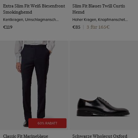
Extra Slim Fit Weiß Biesenfront
Slim Fit Blaues Twill Curtis
Smokinghemd
Hemd
Kentkragen, Umschlagmanschette, 2-ply 100s Baumwolle
Hoher Kragen, Knopfmanschette, Baumwolle
3 für 165€
€119
€85
|
60% RABATT
Classic Fit Marineblaue
Schwarze Wholecut Oxford