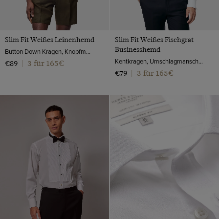
Slim Fit Weißes Leinenhemd
Slim Fit Weißes Fischgrat
Businesshemd
Button Down Kragen, Knopfmanschette
Kentkragen, Umschlagmanschette, 2-ply 100s Baumwolle
3 für 165€
€89
|
3 für 165€
€79
|