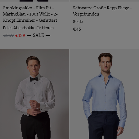
Smokingsakko - Slim Fit -
Schwarze Große Repp Fliege -
Marineblau - 100s Wolle - 2-
Vorgebunden
Knopf Einreiher - Gefüttert
Seide
Edles Abendsakko für Herren aus reiner Wolle in Slim Fit. Sakko und Hose aus Wolle kombiniert zu einem luxuriösen, englischen Herrenanzug. Bestellen Sie original britische Anzüge aus London.
€45
€359
€129
SALE