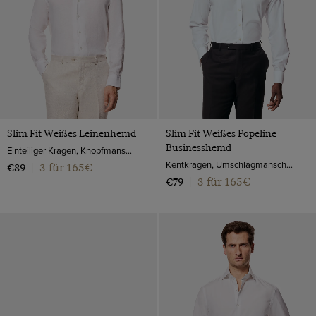
Slim Fit Weißes Leinenhemd
Slim Fit Weißes Popeline
Businesshemd
Einteiliger Kragen, Knopfmanschette
Kentkragen, Umschlagmanschette, 2-ply 100s Baumwolle
3 für 165€
€89
|
3 für 165€
€79
|