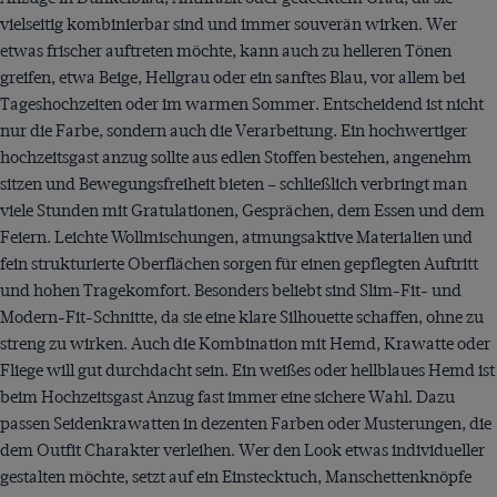
vielseitig kombinierbar sind und immer souverän wirken. Wer
etwas frischer auftreten möchte, kann auch zu helleren Tönen
greifen, etwa Beige, Hellgrau oder ein sanftes Blau, vor allem bei
Tageshochzeiten oder im warmen Sommer. Entscheidend ist nicht
nur die Farbe, sondern auch die Verarbeitung. Ein hochwertiger
hochzeitsgast anzug sollte aus edlen Stoffen bestehen, angenehm
sitzen und Bewegungsfreiheit bieten – schließlich verbringt man
viele Stunden mit Gratulationen, Gesprächen, dem Essen und dem
Feiern. Leichte Wollmischungen, atmungsaktive Materialien und
fein strukturierte Oberflächen sorgen für einen gepflegten Auftritt
und hohen Tragekomfort. Besonders beliebt sind Slim-Fit- und
Modern-Fit-Schnitte, da sie eine klare Silhouette schaffen, ohne zu
streng zu wirken. Auch die Kombination mit Hemd, Krawatte oder
Fliege will gut durchdacht sein. Ein weißes oder hellblaues Hemd ist
beim Hochzeitsgast Anzug fast immer eine sichere Wahl. Dazu
passen Seidenkrawatten in dezenten Farben oder Musterungen, die
dem Outfit Charakter verleihen. Wer den Look etwas individueller
gestalten möchte, setzt auf ein Einstecktuch, Manschettenknöpfe