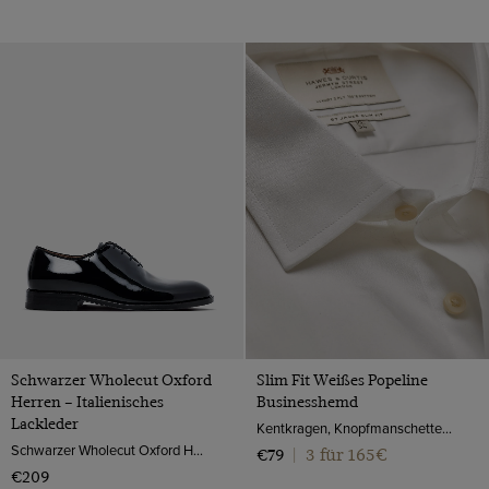
Schwarzer Wholecut Oxford
Slim Fit Weißes Popeline
Herren – Italienisches
Businesshemd
Lackleder
Kentkragen, Knopfmanschette, 2-ply 100s Baumwolle
Schwarzer Wholecut Oxford Herren – Italienisches Lackleder | Hawes & Curtis
3 für 165€
€79
|
€209