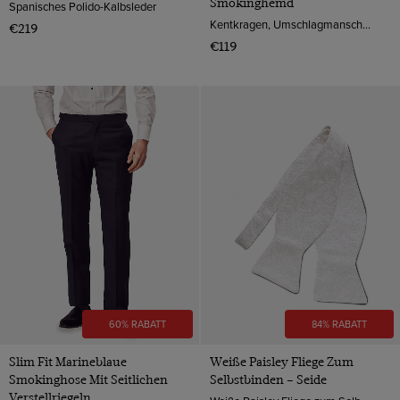
Smokinghemd
Spanisches Polido-Kalbsleder
Kentkragen, Umschlagmanschette, 2-ply 100s Baumwolle
€219
€119
60% RABATT
84% RABATT
Slim Fit Marineblaue
Weiße Paisley Fliege Zum
Smokinghose Mit Seitlichen
Selbstbinden – Seide
Verstellriegeln