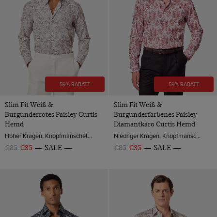
Paisley
Produkte ansehen
Creme
Gelb
Grau
Grün
Marineblau
59% RABATT
59% RABATT
Rot
Slim Fit Weiß &
Slim Fit Weiß &
Schwarz
Burgunderrotes Paisley Curtis
Burgunderfarbenes Paisley
Weinrot
Hemd
Diamantkaro Curtis Hemd
Hoher Kragen, Knopfmanschette, Baumwolle
Niedriger Kragen, Knopfmanschette, Baumwolle
Weiß
€85
€35
SALE
€85
€35
SALE