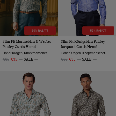
59% RABATT
59% RABATT
Slim Fit Marineblau & Weißes
Slim Fit Königsblau Paisley
Paisley Curtis Hemd
Jacquard Curtis Hemd
Hoher Kragen, Knopfmanschette, Baumwolle
Hoher Kragen, Knopfmanschette, Baumwolle
€85
€35
SALE
€85
€35
SALE