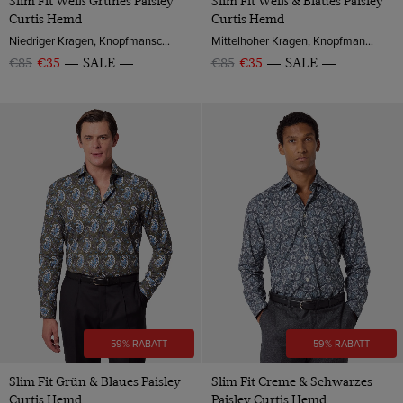
Slim Fit Weiß Grünes Paisley
Slim Fit Weiß & Blaues Paisley
Curtis Hemd
Curtis Hemd
Niedriger Kragen, Knopfmanschette, Baumwolle
Mittelhoher Kragen, Knopfmanschette, Baumwolle
€85
€35
SALE
€85
€35
SALE
59% RABATT
59% RABATT
Slim Fit Grün & Blaues Paisley
Slim Fit Creme & Schwarzes
Curtis Hemd
Paisley Curtis Hemd