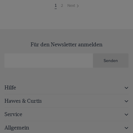
2
Next
You're
1
on
page
Für den Newsletter anmelden
Senden
Hilfe
Hawes & Curtis
Service
Allgemein