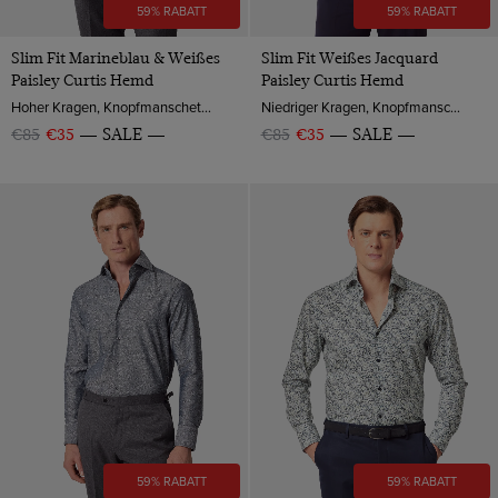
59% RABATT
59% RABATT
Slim Fit Marineblau & Weißes
Slim Fit Weißes Jacquard
Paisley Curtis Hemd
Paisley Curtis Hemd
Hoher Kragen, Knopfmanschette, Baumwolle
Niedriger Kragen, Knopfmanschette, Baumwolle
€85
€35
SALE
€85
€35
SALE
59% RABATT
59% RABATT