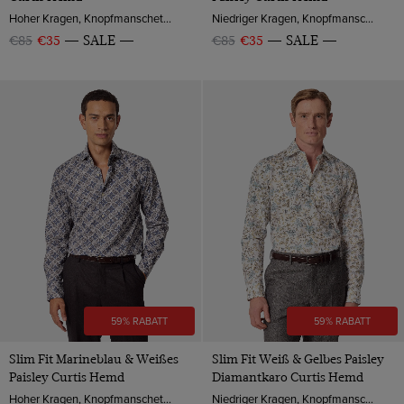
Hoher Kragen, Knopfmanschette, Baumwollsatin
Niedriger Kragen, Knopfmanschette, Baumwolle
€85
€35
SALE
€85
€35
SALE
59% RABATT
59% RABATT
Slim Fit Marineblau & Weißes
Slim Fit Weiß & Gelbes Paisley
Paisley Curtis Hemd
Diamantkaro Curtis Hemd
Hoher Kragen, Knopfmanschette, Baumwolle
Niedriger Kragen, Knopfmanschette, Baumwolle