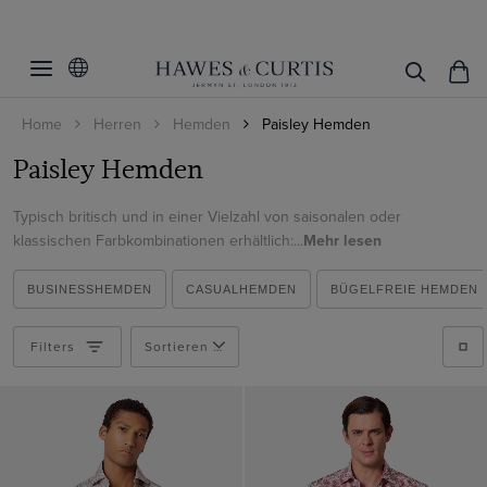
Filter
Filters
zurücksetzen
Größe
Home
Herren
Hemden
Paisley Hemden
Produkt
XS
Paisley Hemden
S
Geschlecht
Hemden
Typisch britisch und in einer Vielzahl von saisonalen oder
M
Casualhemd
klassischen Farbkombinationen erhältlich:...
Mehr lesen
Bügelfrei
Männer
M - extra langer Arm
Farbe
Nein
BUSINESSHEMDEN
CASUALHEMDEN
BÜGELFREIE HEMDEN
L
Kragen
Beige
L - extra langer Arm
Filters
Sortieren nach
Blau
XL
Muster
High
Braun
XXL
Low
Webart
Geometrisch
Bunt
XXXL
Mid-Collar
Jacquard
Jacquard
Burgunderrot