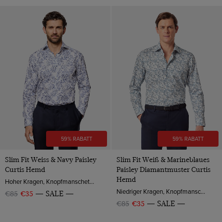
59% RABATT
59% RABATT
Slim Fit Weiss & Navy Paisley
Slim Fit Weiß & Marineblaues
Curtis Hemd
Paisley Diamantmuster Curtis
Hemd
Hoher Kragen, Knopfmanschette, Baumwolle
Niedriger Kragen, Knopfmanschette, Baumwolle
€85
€35
SALE
€85
€35
SALE