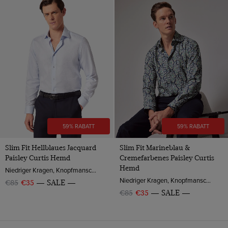
59% RABATT
59% RABATT
Slim Fit Hellblaues Jacquard
Slim Fit Marineblau &
Paisley Curtis Hemd
Cremefarbenes Paisley Curtis
Hemd
Niedriger Kragen, Knopfmanschette, Baumwolle
Niedriger Kragen, Knopfmanschette, Baumwolle
€85
€35
SALE
€85
€35
SALE