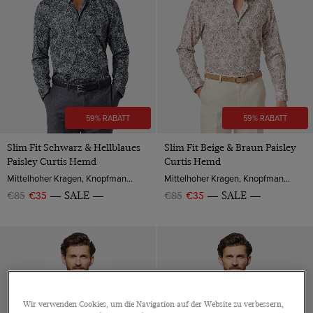
59% RABATT
59% RABATT
Slim Fit Schwarz & Hellblaues
Slim Fit Beige & Braun Paisley
Paisley Curtis Hemd
Curtis Hemd
Mittelhoher Kragen, Knopfmanschette, Baumwollsatin
Mittelhoher Kragen, Knopfmanschette, Baumwolle
€85
€35
SALE
€85
€35
SALE
Wir verwenden Cookies, um die Navigation auf der Website zu verbessern,