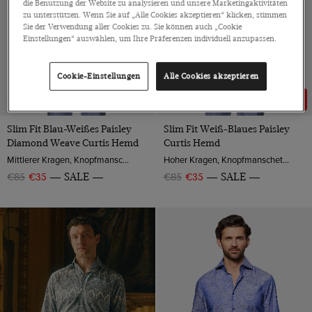
die Benutzung der Website zu analysieren und unsere Marketingaktivitäten
zu unterstützen. Wenn Sie auf „Alle Cookies akzeptieren“ klicken, stimmen
Sie der Verwendung aller Cookies zu. Sie können auch „Cookie
Einstellungen“ auswählen, um Ihre Präferenzen individuell anzupassen.
Cookie-Einstellungen
Alle Cookies akzeptieren
59% RABATT
59% RABATT
Slim Fit Blau-Weißes Paisley
Slim Fit Weiß-Blaues Paisley
Diamond Weave Curtis Hemd
Curtis Hemd
Mittlerer Kragen, Knopfmanschette, Baumwolle
Hoher Kragen, Knopfmanschette, Baumwolle
€85
€35
SALE
€85
€35
SALE