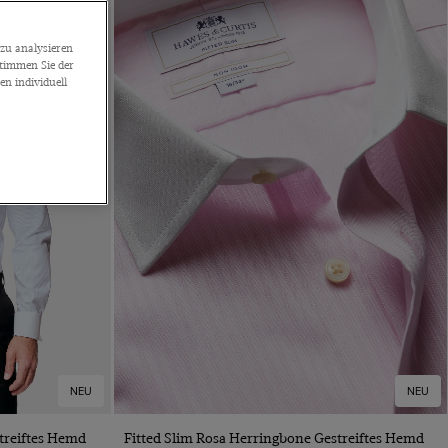
zu analysieren
stimmen Sie der
n individuell
NEU
NEU
VORSCHAU
streiftes Hemd
Fitted Slim Rosa Herringbone Gestreiftes Hemd