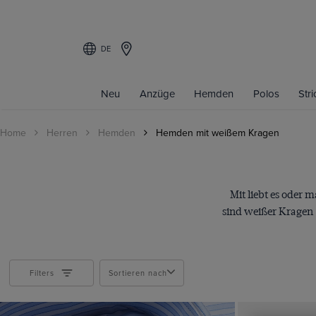
DE
Filters
Neu
Anzüge
Hemden
Polos
Str
PRODUKT
Home
Herren
Hemden
Hemden mit weißem Kragen
Hemden
Businesshemden
PASSFORM
Mit liebt es oder 
Extra Slim Fit
sind weißer Kragen
Fitted Slim Fit
Slim Fit
Classic Fit
Filters
Sortieren nach
Größe