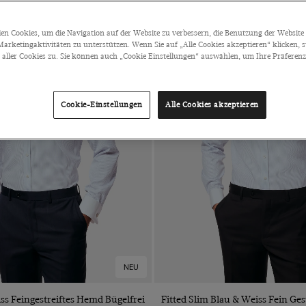
n Cookies, um die Navigation auf der Website zu verbessern, die Benutzung der Website 
arketingaktivitäten zu unterstützen. Wenn Sie auf „Alle Cookies akzeptieren“ klicken, 
ller Cookies zu. Sie können auch „Cookie Einstellungen“ auswählen, um Ihre Präferenze
Cookie-Einstellungen
Alle Cookies akzeptieren
NEU
VORSCHAU
VORSCHAU
ss Feingestreiftes Hemd Bügelfrei
Fitted Slim Blau & Weiss Fein Ge