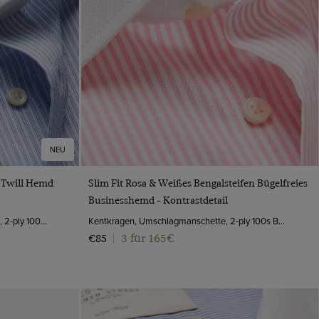
NEU
VORSCHAU
s Twill Hemd
Slim Fit Rosa & Weißes Bengalsteifen Bügelfreies
Businesshemd - Kontrastdetail
Haifischkragen, Umschlagmanschette, 2-ply 100s Baumwolle
Kentkragen, Umschlagmanschette, 2-ply 100s Baumwolle
3 für 165€
€85
|