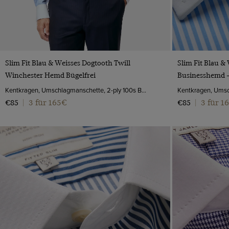
VORSCHAU
Slim Fit Blau & Weisses Dogtooth Twill
Slim Fit Blau &
Winchester Hemd Bügelfrei
Businesshemd -
Kentkragen, Umschlagmanschette, 2-ply 100s Baumwolle
3 für 165€
3 für 1
€85
|
€85
|