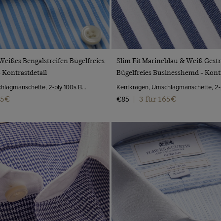
VORSCHAU
VORSCHAU
 Weißes Bengalstreifen Bügelfreies
Slim Fit Marineblau & Weiß Gestr
 Kontrastdetail
Bügelfreies Businesshemd - Kontr
Kentkragen, Umschlagmanschette, 2-ply 100s Baumwolle
65€
3 für 165€
€85
|