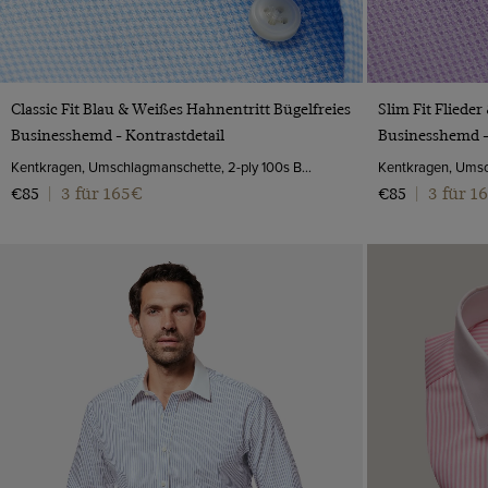
VORSCHAU
Classic Fit Blau & Weißes Hahnentritt Bügelfreies
Slim Fit Fliede
Businesshemd - Kontrastdetail
Businesshemd -
Kentkragen, Umschlagmanschette, 2-ply 100s Baumwolle
3 für 165€
3 für 1
€85
|
€85
|