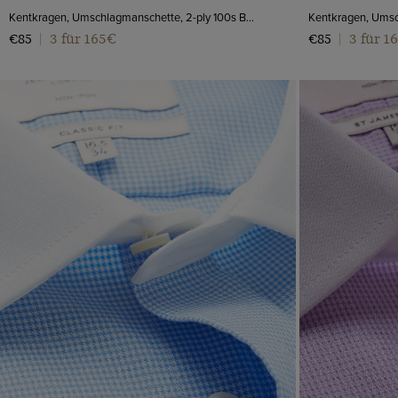
Kentkragen, Umschlagmanschette, 2-ply 100s Baumwolle
3 für 165€
3 für 1
€85
|
€85
|