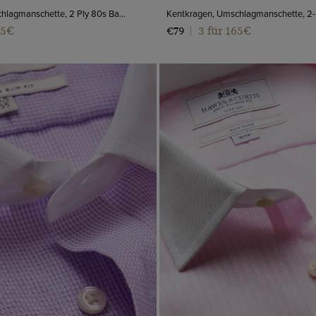
Kentkragen, Umschlagmanschette, 2 Ply 80s Baumwolle
65€
3 für 165€
€79
|