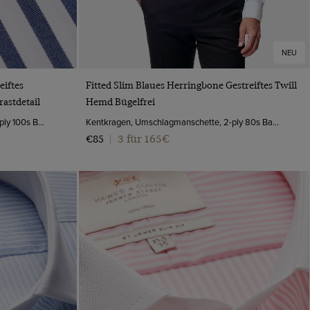
NEU
VORSCHAU
eiftes
Fitted Slim Blaues Herringbone Gestreiftes Twill
astdetail
Hemd Bügelfrei
Kentkragen, Umschlagmanschette, 2-ply 100s Baumwolle
Kentkragen, Umschlagmanschette, 2-ply 80s Baumwolle
3 für 165€
€85
|