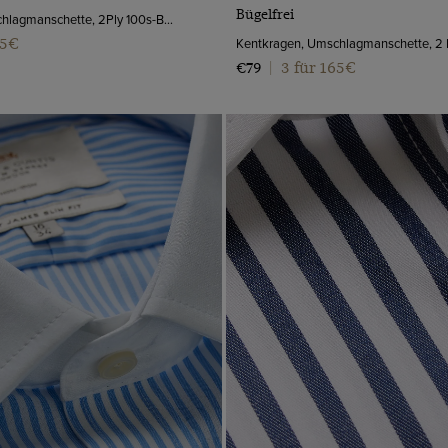
Bügelfrei
Kentkragen, Umschlagmanschette, 2Ply 100s-Baumwolle
65€
3 für 165€
€79
|