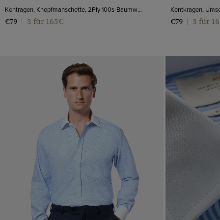
Kentragen, Knopfmanschette, 2Ply 100s-Baumwolle
3 für 165€
3 für 1
€79
|
€79
|