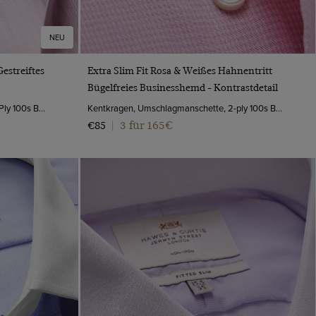
NEU
VORSCHAU
estreiftes
Extra Slim Fit Rosa & Weißes Hahnentritt
Bügelfreies Businesshemd - Kontrastdetail
Kentrkagen, Umschlagmanschette, 2 Ply 100s Baumwolle
Kentkragen, Umschlagmanschette, 2-ply 100s Baumwolle
3 für 165€
€85
|