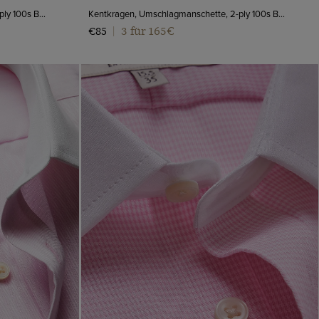
Kentkragen, Umschlagmanschette, 2-ply 100s Baumwolle
Kentkragen, Umschlagmanschette, 2-ply 100s Baumwolle
3 für 165€
€85
|