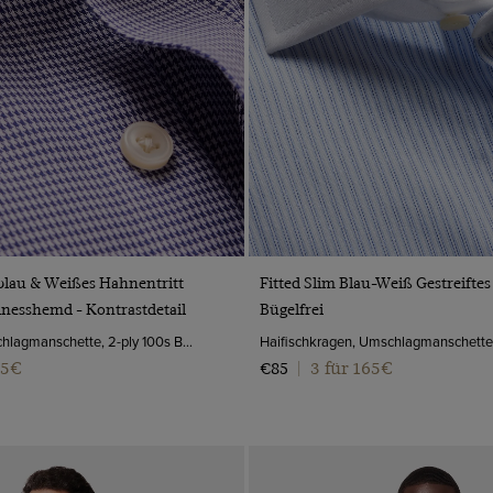
VORSCHAU
VORSCHAU
blau & Weißes Hahnentritt
Fitted Slim Blau-Weiß Gestreifte
inesshemd - Kontrastdetail
Bügelfrei
Kentkragen, Umschlagmanschette, 2-ply 100s Baumwolle
65€
3 für 165€
€85
|