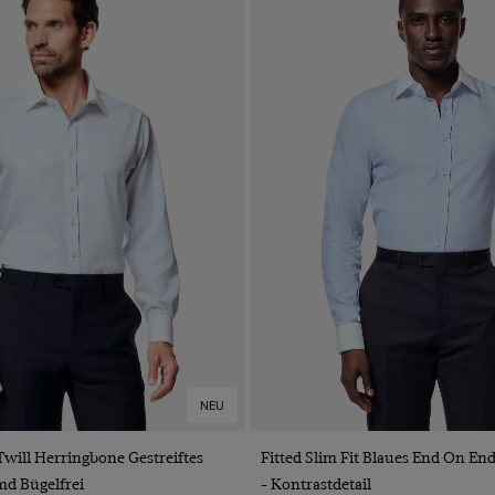
NEU
VORSCHAU
VORSCHAU
 Twill Herringbone Gestreiftes
Fitted Slim Fit Blaues End On E
d Bügelfrei
- Kontrastdetail