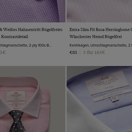
VORSCHAU
VORSCHAU
r & Weißes Hahnentritt Bügelfreies
Extra Slim Fit Rosa Herringbone G
 Kontrastdetail
Winchester Hemd Bügelfrei
Kentkragen, Umschlagmanschette, 2-ply 100s Baumwolle
65€
3 für 165€
€85
|