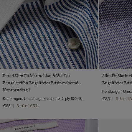
VORSCHAU
Fitted Slim Fit Marineblau & Weißes
Slim Fit Marine
Bengalsteifen Bügelfreies Businesshemd -
Bügelfreies Bus
Kontrastdetail
Kentkragen, Umschlagmanschette, 2-ply 100s Baumwolle
3 für 1
€85
|
3 für 165€
€85
|