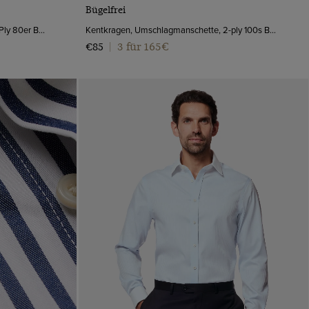
Bügelfrei
Kentkragen, Umschlagmanschette, 2 Ply 80er Baumwolle
Kentkragen, Umschlagmanschette, 2-ply 100s Baumwolle
3 für 165€
€85
|