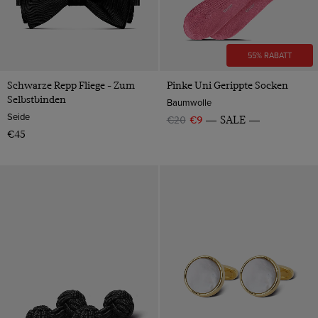
55% RABATT
Schwarze Repp Fliege - Zum
Pinke Uni Gerippte Socken
Selbstbinden
Baumwolle
Seide
€20
€9
SALE
€45