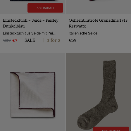
77% RABATT
Einstecktuch – Seide – Paisley
Ochsenblutrote Grenadine 1913
Dunkelblau
Krawatte
Einstecktuch aus Seide mit Paisleymuster von Hawes & Curtis.
Italienische Seide
3 for 2
€30
€7
SALE
|
€59