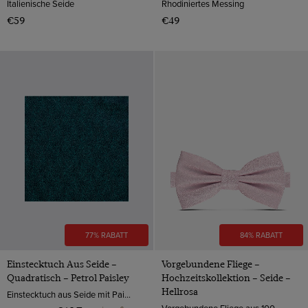
Italienische Seide
Rhodiniertes Messing
€59
€49
77% RABATT
84% RABATT
Einstecktuch Aus Seide –
Vorgebundene Fliege –
Quadratisch – Petrol Paisley
Hochzeitskollektion – Seide –
Hellrosa
Einstecktuch aus Seide mit Paisleymuster von Hawes & Curtis.
Vorgebundene Fliege aus 100% reiner Seide - exklusiv aus unserer Hochzeits Kollektion.