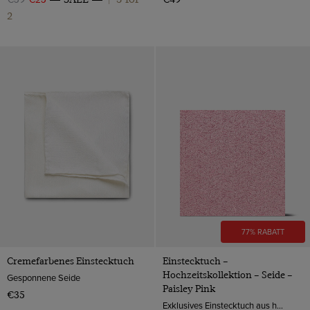
2
77% RABATT
Cremefarbenes Einstecktuch
Einstecktuch –
Hochzeitskollektion – Seide –
Gesponnene Seide
Paisley Pink
€35
Exklusives Einstecktuch aus hochwertiger Seide ist ein schöner Hingucker in der Brusttasche Ihres Anzugs und veredelt damit Ihr Hochzeits Outfit.