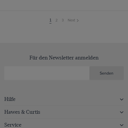
2
3
Next
You're
1
on
page
Für den Newsletter anmelden
Senden
Hilfe
Hawes & Curtis
Service