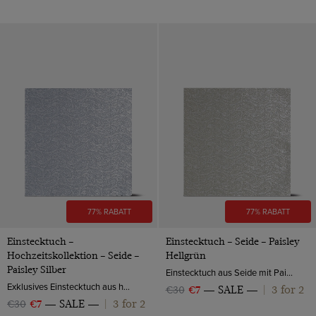
77% RABATT
77% RABATT
Einstecktuch –
Einstecktuch – Seide – Paisley
Hochzeitskollektion – Seide –
Hellgrün
Paisley Silber
Einstecktuch aus Seide mit Paisleymuster von Hawes & Curtis.
Exklusives Einstecktuch aus hochwertiger Seide ist ein schöner Hingucker in der Brusttasche Ihres Anzugs und veredelt damit Ihr Hochzeits Outfit.
3 for 2
€30
€7
SALE
|
3 for 2
€30
€7
SALE
|