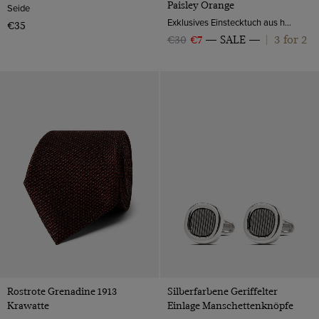
Paisley Orange
Seide
Exklusives Einstecktuch aus hochwertiger Seide ist ein schöner Hingucker in der Brusttasche Ihres Anzugs und veredelt damit Ihr Hochzeits Outfit.
€35
3 for 2
€30
€7
SALE
|
Rostrote Grenadine 1913
Silberfarbene Geriffelter
Krawatte
Einlage Manschettenknöpfe