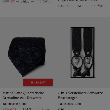
3 for 2
€30
€7
SALE
|
3 for 2
€45
€7
SALE
|
58% RABATT
Marineblaue Quadratische
2-In-1 Verstellbare Schwarze
Grenadine 1913 Krawatte
Hosenträger
Italienische Seide
Elastisches Band
3 for
€59
€25
SALE
|
€49