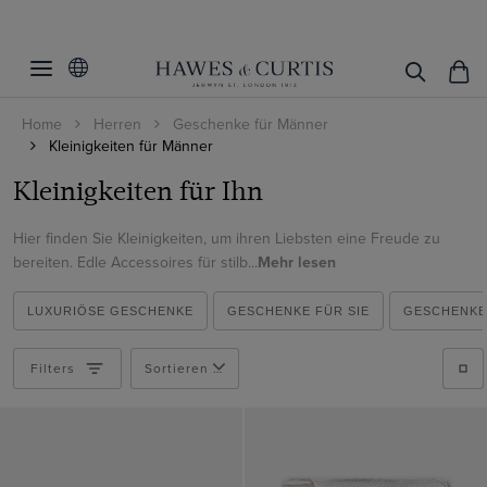
Filter
Filters
zurücksetzen
Farbe
Home
Herren
Geschenke für Männer
Kleinigkeiten für Männer
Accessoires
Beige
Kleinigkeiten für Ihn
Blau
Muster
Krawatten
Braun
Einstecktücher
Hier finden Sie Kleinigkeiten, um ihren Liebsten eine Freude zu
Material
Uni
bereiten. Edle Accessoires für stilb...
Mehr lesen
Bunt
Manschettenknöpfe
Kariert
Baumwolle
Burgunderrot
Gürtel
LUXURIÖSE GESCHENKE
GESCHENKE FÜR SIE
GESCHENKE
Gestreift
Produkte ansehen
Cashmere
Creme
Fliegen
Blumig
Leder
Filters
Sortieren nach
Gelb
Hosenträger
Geometrisch
Rhodium
Gold
Kummerbunde
Paisley
Samt
Grau
Handschuhe
Satin (Polyester)
Grün