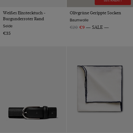
55% RABATT
Weißes Einstecktuch -
Olivgrüne Gerippte Socken
Burgunderroter Rand
Baumwolle
Seide
€20
€9
SALE
€35