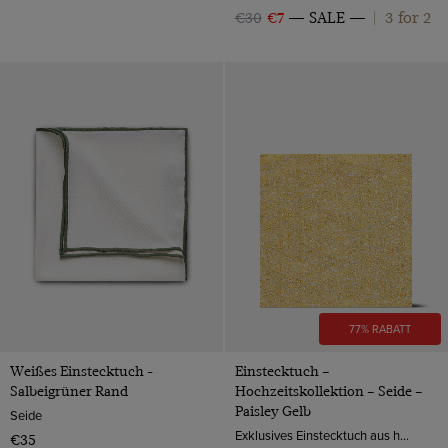
3 for 2
€30
€7
SALE
|
77% RABATT
Weißes Einstecktuch -
Einstecktuch –
Salbeigrüner Rand
Hochzeitskollektion – Seide –
Paisley Gelb
Seide
Exklusives Einstecktuch aus hochwertiger Seide ist ein schöner Hingucker in der Brusttasche Ihres Anzugs und veredelt damit Ihr Hochzeits Outfit.
€35