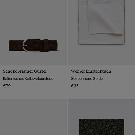
Seidenknoten
Seide
Koralle
Socken
Veloursleder
Lila
Krawattenclips
Marineblau
Orange
Rosa
Rot
Schwarz
Schokobrauner Gürtel
Weißes Einstecktuch
Silber
Italienisches Kalbsveloursleder
Gesponnene Seide
€79
€35
Weiß