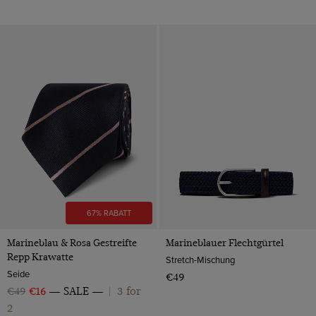
67% RABATT
Marineblau & Rosa Gestreifte
Marineblauer Flechtgürtel
Repp Krawatte
Stretch-Mischung
Seide
€49
3 for
€49
€16
SALE
|
2