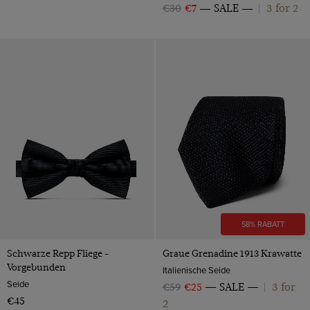
3 for 2
€30
€7
SALE
|
58% RABATT
Schwarze Repp Fliege -
Graue Grenadine 1913 Krawatte
Vorgebunden
Italienische Seide
Seide
3 for
€59
€25
SALE
|
€45
2