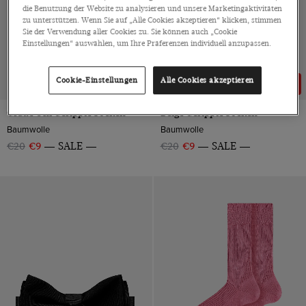
die Benutzung der Website zu analysieren und unsere Marketingaktivitäten
zu unterstützen. Wenn Sie auf „Alle Cookies akzeptieren“ klicken, stimmen
Sie der Verwendung aller Cookies zu. Sie können auch „Cookie
Einstellungen“ auswählen, um Ihre Präferenzen individuell anzupassen.
Cookie-Einstellungen
Alle Cookies akzeptieren
55% RABATT
55% RABATT
Graue Uni Gerippte Socken
Beige Gerippte Socken
Baumwolle
Baumwolle
€20
€9
SALE
€20
€9
SALE