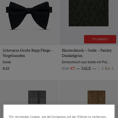
77% RABATT
Schwarze Große Repp Fliege -
Einstecktuch – Seide – Paisley
Vorgebunden
Dunkelgrün
Seide
Einstecktuch aus Seide mit Paisleymuster von Hawes & Curtis.
3 for 2
€45
€30
€7
SALE
|
Wir verwenden Cookies, um die Navigation auf der Website zu verbessern,