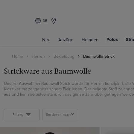
DE
Filters
Polos
Str
Neu
Anzüge
Hemden
FARBE
Home
Herren
Bekleidung
Baumwolle Strick
Beige
Blau
Strickware aus Baumwolle
Braun
Bunt
Unsere Auswahl an Baumwoll-Strick wurde für Herren konzipiert, die W
Klassiker mit zeitgenössischem Flair legen. Der beliebte Stoff zeichne
Burgunderrot
aus und kann selbstverständlich das ganze Jahr über getragen werden
Creme
Grün
Marineblau
Filters
Sortieren nach
Orange
Rosa