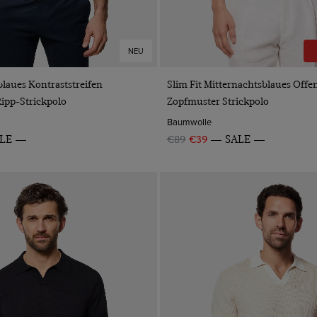
NEU
VORSCHAU
VORSCHAU
blaues Kontraststreifen
Slim Fit Mitternachtsblaues Offe
Ripp-Strickpolo
Zopfmuster Strickpolo
Baumwolle
LE
€89
€39
SALE