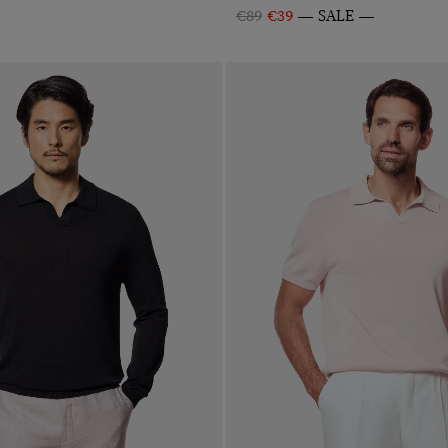
€89
€39
SALE