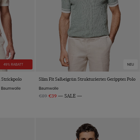
49% RABATT
NEU
VORSCHAU
Strickpolo
Slim Fit Salbeigrün Strukturiertes Geripptes Polo
te Baumwolle
Baumwolle
€89
€39
SALE