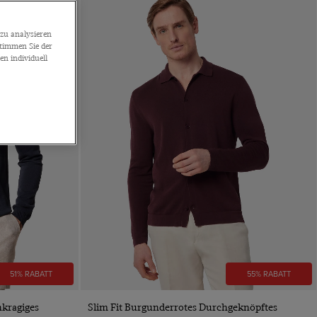
zu analysieren
stimmen Sie der
n individuell
51% RABATT
55% RABATT
VORSCHAU
nkragiges
Slim Fit Burgunderrotes Durchgeknöpftes