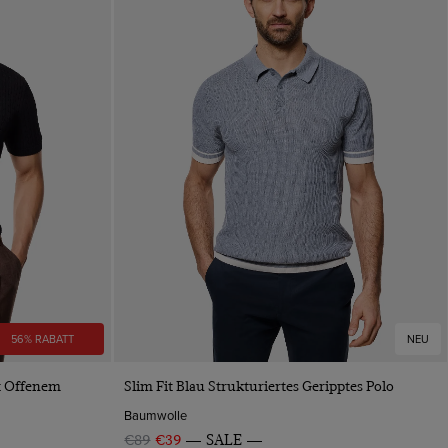
56% RABATT
NEU
VORSCHAU
t Offenem
Slim Fit Blau Strukturiertes Geripptes Polo
Baumwolle
€89
€39
SALE