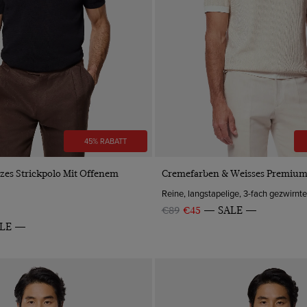
45% RABATT
VORSCHAU
VORSCHAU
zes Strickpolo Mit Offenem
Cremefarben & Weisses Premium 
Reine, langstapelige, 3-fach gezwirn
€89
€45
SALE
LE