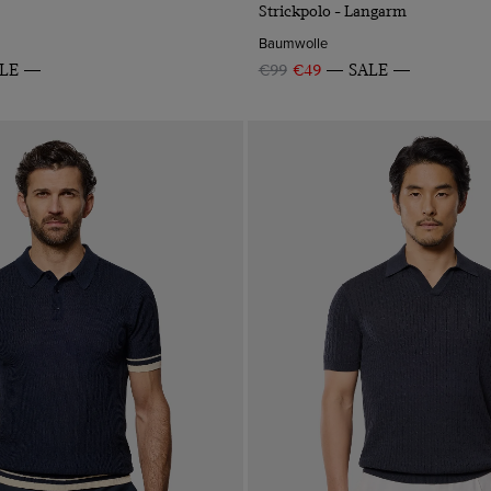
Strickpolo - Langarm
Baumwolle
LE
€99
€49
SALE