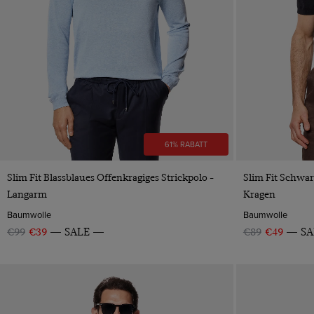
61% RABATT
VORSCHAU
Slim Fit Blassblaues Offenkragiges Strickpolo -
Slim Fit Schwar
Langarm
Kragen
Baumwolle
Baumwolle
€99
€39
SALE
€89
€49
SA