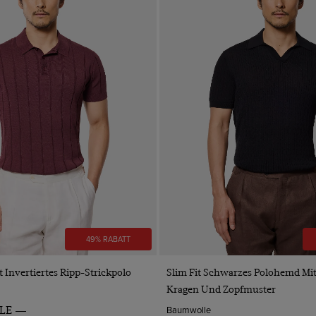
49% RABATT
VORSCHAU
VORSCHAU
t Invertiertes Ripp-Strickpolo
Slim Fit Schwarzes Polohemd Mi
Kragen Und Zopfmuster
Baumwolle
LE