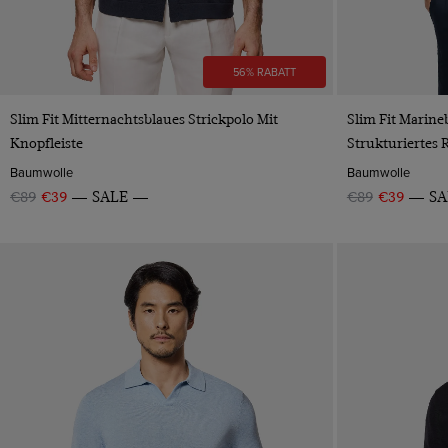
56% RABATT
VORSCHAU
Slim Fit Mitternachtsblaues Strickpolo Mit
Slim Fit Marine
Knopfleiste
Strukturiertes 
Baumwolle
Baumwolle
€89
€39
SALE
€89
€39
SA