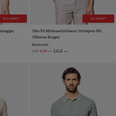
56% RABATT
45% RABATT
VORSCHAU
nkragiges
Slim Fit Mitternachtsblaues Strickpolo Mit
Offenem Kragen
Baumwolle
€89
€49
SALE