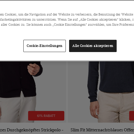
n Cookies, um die Navigation auf der Website zu verbessern, die Benutzung der Website 
arketingaktivitäten zu unterstützen. Wenn Sie auf „Alle Cookies akzeptieren“ klicken, 
ller Cookies zu. Sie können auch „Cookie Einstellungen“ auswählen, um Ihre Präferenze
Cookie-Einstellungen
Alle Cookies akzeptieren
61% RABATT
VORSCHAU
VORSCHAU
zes Durchgeknöpftes Strickpolo -
Slim Fit Mitternachtsblaues Offe