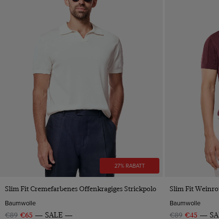
27% RABATT
VORSCHAU
Slim Fit Cremefarbenes Offenkragiges Strickpolo
Slim Fit Weinro
Baumwolle
Baumwolle
€89
€65
SALE
€89
€45
SA