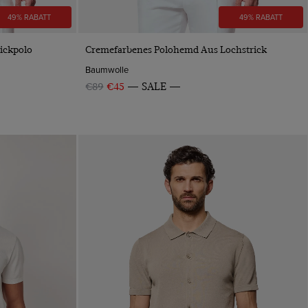
49% RABATT
49% RABATT
VORSCHAU
rickpolo
Cremefarbenes Polohemd Aus Lochstrick
Baumwolle
€89
€45
SALE