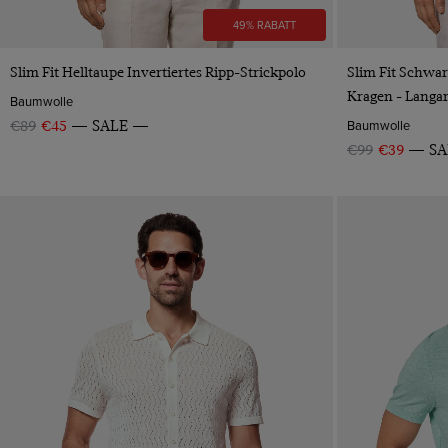
49% RABATT
VORSCHAU
Slim Fit Helltaupe Invertiertes Ripp-Strickpolo
Slim Fit Schwar
Kragen - Langa
Baumwolle
Baumwolle
€89
€45
SALE
€99
€39
SA