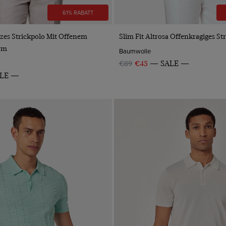
61% RABATT
VORSCHAU
VORSCHAU
zes Strickpolo Mit Offenem
Slim Fit Altrosa Offenkragiges St
rm
Baumwolle
€89
€45
SALE
LE