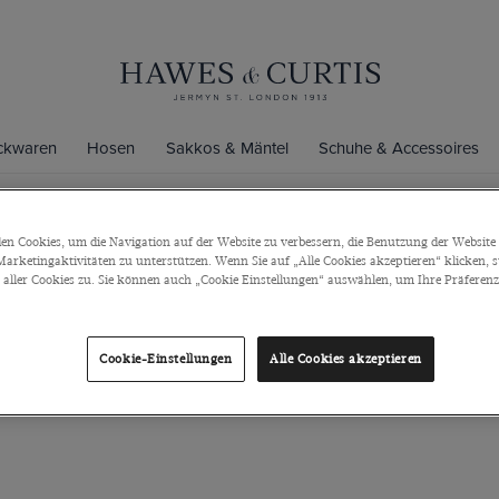
ickwaren
Hosen
Sakkos & Mäntel
Schuhe & Accessoires
n Cookies, um die Navigation auf der Website zu verbessern, die Benutzung der Website 
Farben der Saison | Grau- & Grüntöne
arketingaktivitäten zu unterstützen. Wenn Sie auf „Alle Cookies akzeptieren“ klicken, 
ller Cookies zu. Sie können auch „Cookie Einstellungen“ auswählen, um Ihre Präferenze
 Herbst und setzen auf gedeckte Grau- und Grüntöne, die perfekt zur
 Nuancen starten wir stilvoll in die neue Saison und lassen uns von
inspirieren.
Cookie-Einstellungen
Alle Cookies akzeptieren
Hemden
Anzüge
Strick