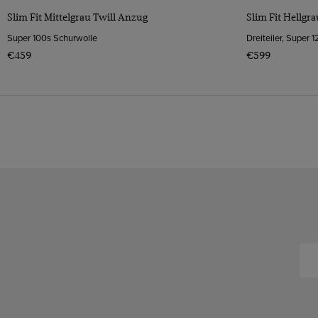
Slim Fit Mittelgrau Twill Anzug
Slim Fit Hellgr
Super 100s Schurwolle
Dreiteiler, Super 
€459
€599