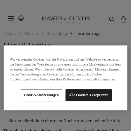
Home
Herren
Bekleidung
Flanellanzüge
Flanell Anzüge
Typisch britische Flanellanzüge aus robuster und hochwertiger
Wir verwenden Cookies, um die Navigation auf der Website zu verbessern,
Schurwolle gefertigt. Tragen Sie den A...
Mehr lesen
die Benutzung der Website zu analysieren und unsere Marketingaktivitäten
zu unterstützen. Wenn Sie auf „Alle Cookies akzeptieren“ klicken, stimmen
Sie der Verwendung aller Cookies zu. Sie können auch „Cookie
SLIM FIT
TAILORED FIT
Einstellungen“ auswählen, um Ihre Präferenzen individuell anzupassen.
Filters
Filter zurücksetzen
Cookie-Einstellungen
Alle Cookies akzeptieren
Schade! Leider haben wir keinen Artikel zu Ihrer Suche gefunden.
Starten Sie einfach eine neue Suche und versuchen Sie bitte:
Tippfehler zu korrigieren\, z.B.
Andere Suchbegriffe zu