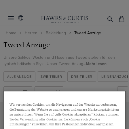
Filter
Filters
zurücksetzen
Webart
Home
Herren
Bekleidung
Tweed Anzüge
Farbe
Fischgrat
Tweed Anzüge
Hopsack
Blau
Unsere Sakkos, Westen und Hosen aus Tweed stehen für den
Produkte ansehen
Braun
typisch britischen Style. Unser Tweed Anzug...
Mehr lesen
Grün
ALLE ANZÜGE
ZWEITEILER
DREITEILER
LEINENANZÜG
Filters
Sortieren nach
Wir verwenden Cookies, um die Navigation auf der Website zu verbessern,
die Benutzung der Website zu analysieren und unsere Marketingaktivitäten
zu unterstützen. Wenn Sie auf „Alle Cookies akzeptieren“ klicken, stimmen
Sie der Verwendung aller Cookies zu. Sie können auch „Cookie
Einstellungen“ auswählen, um Ihre Präferenzen individuell anzupassen.