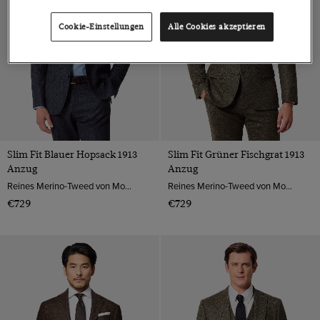
Cookie-Einstellungen
Alle Cookies akzeptieren
Slim Fit Blauer Hopsack 1913
Slim Fit Grüner Fischgrat 1913
Anzug
Anzug
Reines Merino-Tweed von Moon, England
Reines Merino-Tweed von Moon, England
€729
€729