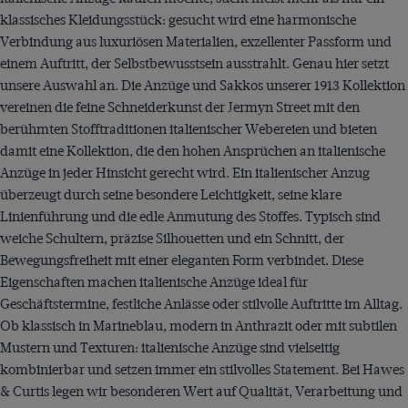
klassisches Kleidungsstück: gesucht wird eine harmonische
Verbindung aus luxuriösen Materialien, exzellenter Passform und
einem Auftritt, der Selbstbewusstsein ausstrahlt. Genau hier setzt
unsere Auswahl an. Die Anzüge und Sakkos unserer 1913 Kollektion
vereinen die feine Schneiderkunst der Jermyn Street mit den
berühmten Stofftraditionen italienischer Webereien und bieten
damit eine Kollektion, die den hohen Ansprüchen an italienische
Anzüge in jeder Hinsicht gerecht wird. Ein italienischer Anzug
überzeugt durch seine besondere Leichtigkeit, seine klare
Linienführung und die edle Anmutung des Stoffes. Typisch sind
weiche Schultern, präzise Silhouetten und ein Schnitt, der
Bewegungsfreiheit mit einer eleganten Form verbindet. Diese
Eigenschaften machen italienische Anzüge ideal für
Geschäftstermine, festliche Anlässe oder stilvolle Auftritte im Alltag.
Ob klassisch in Marineblau, modern in Anthrazit oder mit subtilen
Mustern und Texturen: italienische Anzüge sind vielseitig
kombinierbar und setzen immer ein stilvolles Statement. Bei Hawes
& Curtis legen wir besonderen Wert auf Qualität, Verarbeitung und