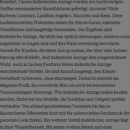
Komfort. Unsere italienischen Anzüge werden aus hochwertigen
Stoffen renommierter Manufakturen gefertigt, darunter Vitale
Barberis Canonico, Lanificio Angelico, Marzotto und Reda. Diese
traditionsreichen Webereien stehen für feinste Garne, exklusive
Oberflächen und langlebige Materialien. Das Ergebnis sind
italienische Anzüge, die nicht nur optisch überzeugen, sondern auch
angenehm zu tragen sind und ihre Form zuverlässig bewahren.
Gerade für Kunden, die einen Anzug suchen, der über viele Saisons
hinweg stilvoll bleibt, sind italienische Anzüge eine ausgezeichnete
Wahl. Auch in Sachen Passform bieten italienische Anzüge
entscheidende Vorteile. Sie sind darauf ausgelegt, den Körper
vorteilhaft zu betonen, ohne einzuengen. Dadurch entsteht ein
elegantes Profil, das sowohl im Büro als auch bei besonderen
Veranstaltungen überzeugt. Wer italienische Anzüge online kaufen
möchte, findet bei uns Modelle, die Tradition und Zeitgeist perfekt
verbinden. Von schmal geschnittenen Varianten bis hin zu
klassischeren Silhouetten lässt sich für nahezu jeden Geschmack der
passende Look finden. Ein weiterer Vorteil italienischer Anzüge liegt
in ihrer Wandelbarkeit. Mit einem weißen Hemd und einer