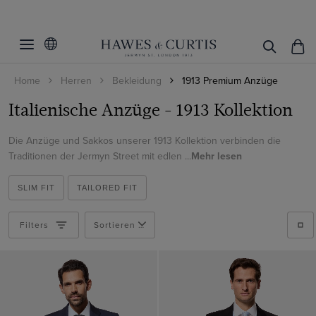
Filter
Filters
zurücksetzen
Passform
Home
Herren
Bekleidung
1913 Premium Anzüge
Farbe
Slim Fit
Italienische Anzüge - 1913 Kollektion
Tailored Fit
Muster
Beige
Die Anzüge und Sakkos unserer 1913 Kollektion verbinden die
Blau
Traditionen der Jermyn Street mit edlen ...
Mehr lesen
Material
Uni
Braun
Kariert
Fabric Mill
Italienische Wolle
SLIM FIT
TAILORED FIT
Creme
Gestreift
Baumwolle
Webart
The Angelico Mill
Grau
Filters
Sortieren nach
Baumwolle & Leinen
The Reda Mill
Fischgrat
Grün
Leinen
The Solbiati Mill
Produkte ansehen
Twill
Marineblau
Wool Stretch
The Di Sondrio Mill
Hopsack
Schwarz
Wolle
The Vitale Barberis Canonico Mill