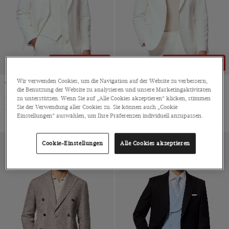
31% RABATT
30% RABATT
Wir verwenden Cookies, um die Navigation auf der Website zu verbessern,
Tailored Fit Weisser 1913 Anzug
Tailored Fit Weisser 1913 Anzug
die Benutzung der Website zu analysieren und unsere Marketingaktivitäten
Dreiteiler von Sondrio, Italien
Baumwoll-Leinen von Sondrio, Italien
zu unterstützen. Wenn Sie auf „Alle Cookies akzeptieren“ klicken, stimmen
Sie der Verwendung aller Cookies zu. Sie können auch „Cookie
€799
€549
SALE
€659
€459
SALE
Einstellungen“ auswählen, um Ihre Präferenzen individuell anzupassen.
Cookie-Einstellungen
Alle Cookies akzeptieren