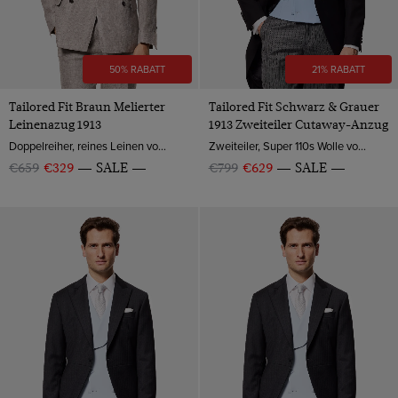
50% RABATT
21% RABATT
Tailored Fit Braun Melierter
Tailored Fit Schwarz & Grauer
Leinenazug 1913
1913 Zweiteiler Cutaway-Anzug
Doppelreiher, reines Leinen von Angelico, Italien
Zweiteiler, Super 110s Wolle von Angelico, Italien
€659
€329
SALE
€799
€629
SALE