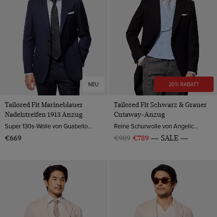
Weiß
NEU
20% RABATT
Tailored Fit Marineblauer
Tailored Fit Schwarz & Grauer
Nadelstreifen 1913 Anzug
Cutaway-Anzug
Super 130s-Wolle von Guabello, Italien
Reine Schurwolle von Angelico, Italien
€669
€989
€789
SALE