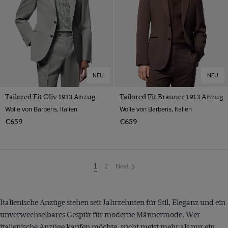
NEU
NEU
Tailored Fit Oliv 1913 Anzug
Tailored Fit Brauner 1913 Anzug
Wolle von Barberis, Italien
Wolle von Barberis, Italien
€659
€659
2
Next
You're
1
on
page
Italienische Anzüge stehen seit Jahrzehnten für Stil, Eleganz und ein
unverwechselbares Gespür für moderne Männermode. Wer
italienische Anzüge kaufen möchte, sucht meist mehr als nur ein