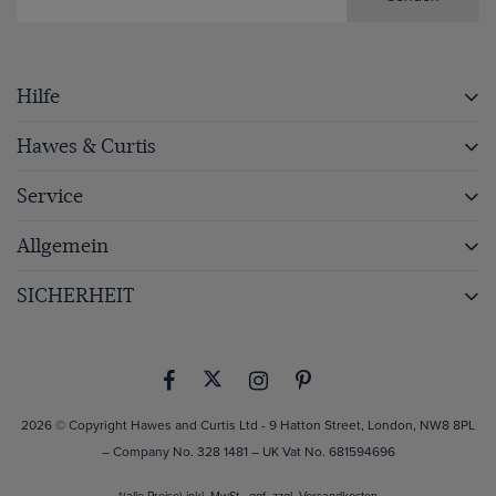
Hilfe
Hawes & Curtis
Service
Allgemein
SICHERHEIT
2026 © Copyright Hawes and Curtis Ltd - 9 Hatton Street, London, NW8 8PL
– Company No. 328 1481 – UK Vat No. 681594696
*(alle Preise) inkl. MwSt., ggf. zzgl.
Versandkosten