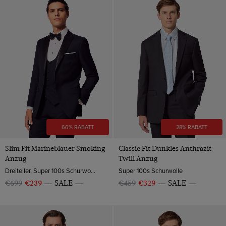
66% RABATT
28% RABATT
Slim Fit Marineblauer Smoking
Classic Fit Dunkles Anthrazit
Anzug
Twill Anzug
Dreiteiler, Super 100s Schurwolle
Super 100s Schurwolle
€699
€239
SALE
€459
€329
SALE