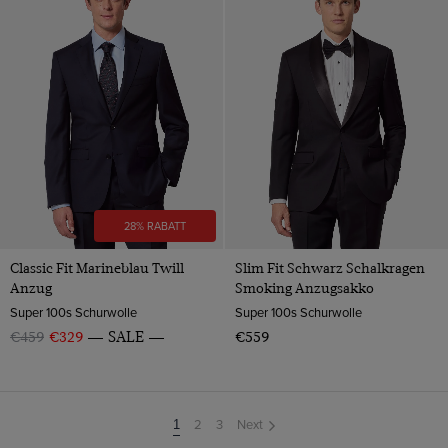
28% RABATT
Classic Fit Marineblau Twill
Slim Fit Schwarz Schalkragen
Anzug
Smoking Anzugsakko
Super 100s Schurwolle
Super 100s Schurwolle
€459
€329
SALE
€559
2
3
Next
You're
1
on