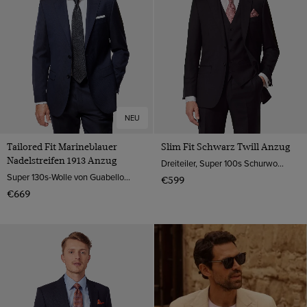
Lila
Tweed Suits
Wool Stretch
Marineblau
1913 Premium Anzüge
Wolle
Rosa
Schwarz
Weiß
NEU
Tailored Fit Marineblauer
Slim Fit Schwarz Twill Anzug
Nadelstreifen 1913 Anzug
Dreiteiler, Super 100s Schurwolle
Super 130s-Wolle von Guabello, Italien
€599
€669