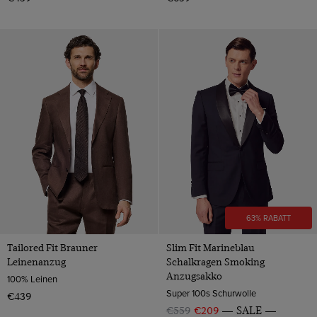
63% RABATT
Tailored Fit Brauner
Slim Fit Marineblau
Leinenanzug
Schalkragen Smoking
Anzugsakko
100% Leinen
Super 100s Schurwolle
€439
€559
€209
SALE