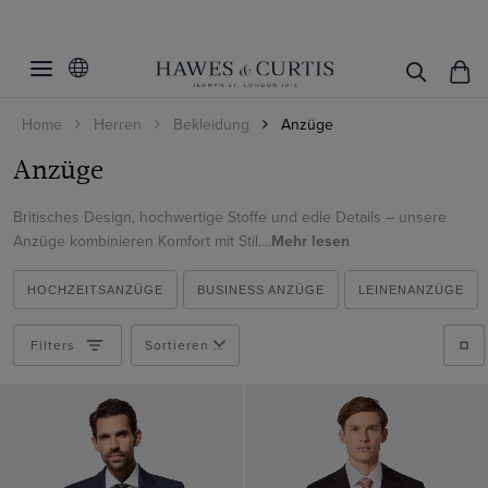
Filter
Filters
zurücksetzen
Occasion
Home
Herren
Bekleidung
Anzüge
Passform
Wedding
Anzüge
Black Tie
Farbe
Slim Fit
Britisches Design, hochwertige Stoffe und edle Details – unsere
Business
Classic Fit
Anzüge kombinieren Komfort mit Stil....
Mehr lesen
Suit Style
Beige
Summer
Tailored Fit
Blau
Muster
Zweiteiler
HOCHZEITSANZÜGE
BUSINESS ANZÜGE
LEINENANZÜGE
Race Day
Braun
Dreiteiler
Material
Uni
Filters
Sortieren nach
Creme
Zweireiher
Kariert
Italienische Wolle
Flieder
Smoking
Gestreift
Produkte ansehen
Baumwolle
Grau
Morning Suits
Baumwolle & Leinen
Grün
Leinenanzug
Leinen