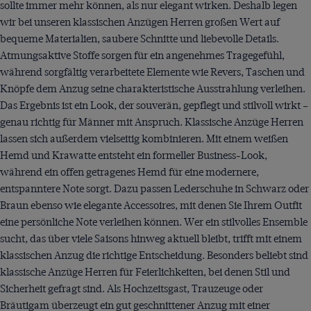
sollte immer mehr können, als nur elegant wirken. Deshalb legen
wir bei unseren klassischen Anzügen Herren großen Wert auf
bequeme Materialien, saubere Schnitte und liebevolle Details.
Atmungsaktive Stoffe sorgen für ein angenehmes Tragegefühl,
während sorgfältig verarbeitete Elemente wie Revers, Taschen und
Knöpfe dem Anzug seine charakteristische Ausstrahlung verleihen.
Das Ergebnis ist ein Look, der souverän, gepflegt und stilvoll wirkt –
genau richtig für Männer mit Anspruch. Klassische Anzüge Herren
lassen sich außerdem vielseitig kombinieren. Mit einem weißen
Hemd und Krawatte entsteht ein formeller Business-Look,
während ein offen getragenes Hemd für eine modernere,
entspanntere Note sorgt. Dazu passen Lederschuhe in Schwarz oder
Braun ebenso wie elegante Accessoires, mit denen Sie Ihrem Outfit
eine persönliche Note verleihen können. Wer ein stilvolles Ensemble
sucht, das über viele Saisons hinweg aktuell bleibt, trifft mit einem
klassischen Anzug die richtige Entscheidung. Besonders beliebt sind
klassische Anzüge Herren für Feierlichkeiten, bei denen Stil und
Sicherheit gefragt sind. Als Hochzeitsgast, Trauzeuge oder
Bräutigam überzeugt ein gut geschnittener Anzug mit einer