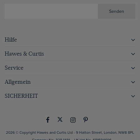
Senden
Hilfe
Hawes & Curtis
Service
Allgemein
SICHERHEIT
2026 © Copyright Hawes and Curtis Ltd - 9 Hatton Street, London, NW8 8PL
– Company No. 328 1481 – UK Vat No. 681594696