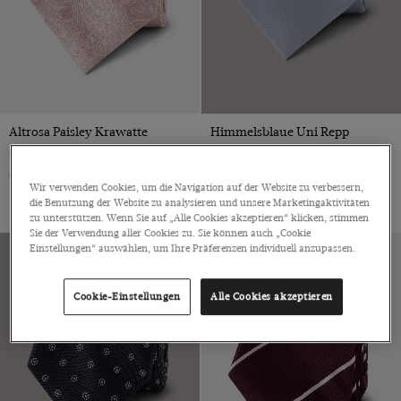
Altrosa Paisley Krawatte
Himmelsblaue Uni Repp
Krawatte
Seide
Seide
€49
Wir verwenden Cookies, um die Navigation auf der Website zu verbessern,
€49
die Benutzung der Website zu analysieren und unsere Marketingaktivitäten
zu unterstützen. Wenn Sie auf „Alle Cookies akzeptieren“ klicken, stimmen
Sie der Verwendung aller Cookies zu. Sie können auch „Cookie
Einstellungen“ auswählen, um Ihre Präferenzen individuell anzupassen.
Cookie-Einstellungen
Alle Cookies akzeptieren