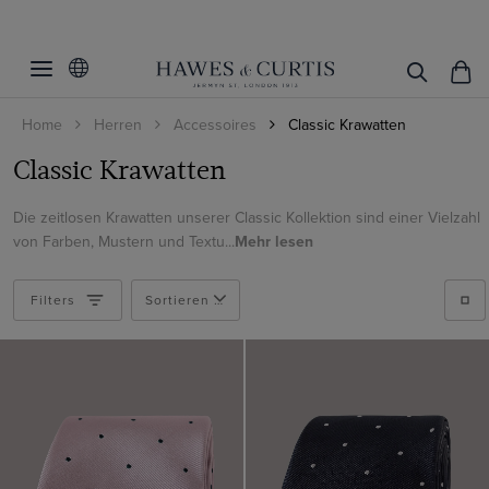
Filter
Filters
zurücksetzen
Muster
Home
Herren
Accessoires
Classic Krawatten
Farbe
Geometrisch
Classic Krawatten
Uni
Schwarz
Die zeitlosen Krawatten unserer Classic Kollektion sind einer Vielzahl
Paisley
Produkte ansehen
Weiß
von Farben, Mustern und Textu...
Mehr lesen
Gepunktet
Beige
Filters
Gestreift
Sortieren nach
Blau
Marineblau
Braun
Burgunderrot
Gelb