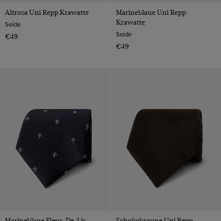
Altrosa Uni Repp Krawatte
Marineblaue Uni Repp
Krawatte
Seide
Seide
€49
€49
Marineblaue Fleur-De-Lis
Schokobraune Uni Repp