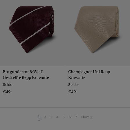
Burgunderrot & Weiß
Champagner Uni Repp
Gestreifte Repp Krawatte
Krawatte
Seide
Seide
€49
€49
2
3
4
5
6
7
Next
You're
1
on
page