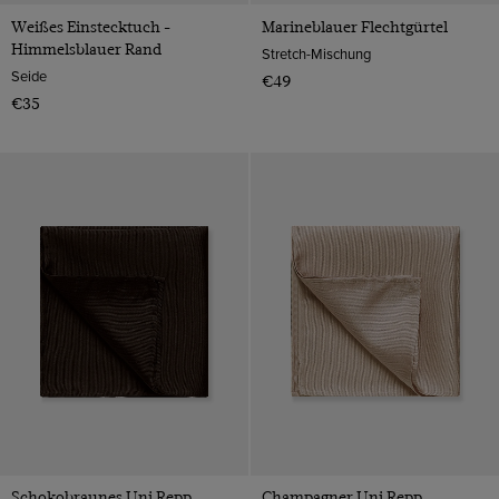
Weißes Einstecktuch -
Marineblauer Flechtgürtel
Himmelsblauer Rand
Stretch-Mischung
Seide
€49
€35
Schokobraunes Uni Repp
Champagner Uni Repp