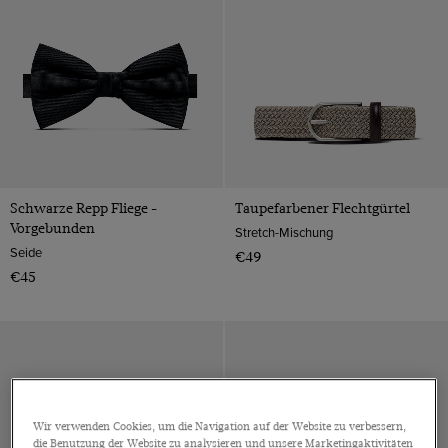
Bunt
Schwarze Repp Fliege -
Taupefarbener Flechtgürtel
Vorgebunden
Stretch-Mischung
Seide
€49
€45
Wir verwenden Cookies, um die Navigation auf der Website zu verbessern,
die Benutzung der Website zu analysieren und unsere Marketingaktivitäten