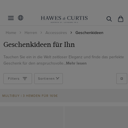
Filter
Filters
zurücksetzen
Accessoires
Home
Herren
Accessoires
Geschenkideen
Passform
Gürtel
Geschenkideen für Ihn
Fliegen
Größe
Slim Fit
Tauchen Sie ein in die Welt zeitloser Eleganz und finde das perfekte
Manschettenknöpfe
Regular Fit
Geschenk für den anspruchsvolle...
Mehr lesen
Muster
XS
Manschettenknöpfe Sets
Small
Material
Geometrisch
Filters
Handschuhe
Sortieren nach
Medium
Uni
Farbe
Cashmere
Einstecktücher
Large
Paisley
MULTIBUY | 3 HEMDEN FÜR
165€
Baumwolle
Hüte
Schwarz
XL
Gepunktet
Leinen
Schuhe
Produkte ansehen
Weiß
XXL
Gestreift
Webpelz
Socken
Beige
XXXL
Leder
Krawattenclips
Blau