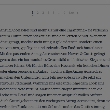
2
3
4
5
...
9
Next
You're
1
on
page
Anzug Accessoires sind mehr als nur eine Ergänzung – sie verleihen
Ihrem Outfit Persönlichkeit, Stil und den letzten Schliff. Wer einen
Anzug trägt, möchte nicht nur gut gekleidet sein, sondern einen
souveränen, gepflegten und individuellen Eindruck hinterlassen.
Mit den passenden Anzug Accessoires von Hawes & Curtis gelingt
genau das: ein harmonisches Gesamtbild mit britischer Eleganz und
zeitloser Klasse. Ob für das Büro, eine Hochzeit, ein festliches Dinner
oder einen besonderen Anlass – hochwertige Anzug Accessoires
machen den Unterschied. Eine fein gewebte Krawatte setzt ein
stilvolles Statement, während eine elegante Fliege dem Look eine
besondere Note verleiht. Manschettenknöpfe unterstreichen die
Liebe zum Detail und sorgen für einen anspruchsvollen Auftritt.
Auch Gürtel gehören zu den wichtigsten Anzug Accessoires, denn sie
verbinden Funktionalität mit Stil und runden das Outfit stimmig