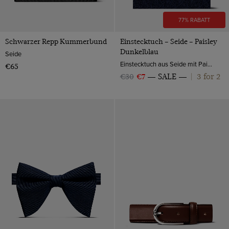
77% RABATT
Schwarzer Repp Kummerbund
Einstecktuch – Seide – Paisley
Dunkelblau
Seide
Einstecktuch aus Seide mit Paisleymuster von Hawes & Curtis.
€65
3 for 2
€30
€7
SALE
|