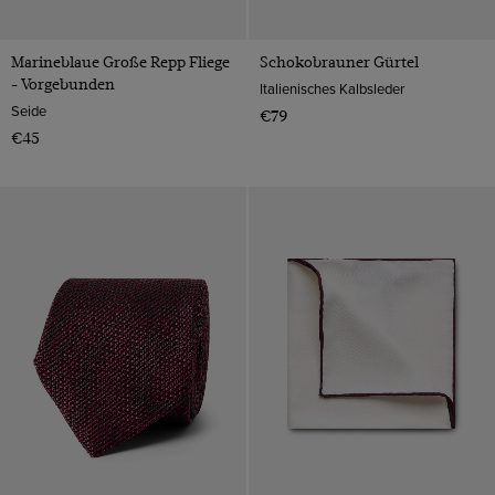
Marineblaue Große Repp Fliege
Schokobrauner Gürtel
- Vorgebunden
Italienisches Kalbsleder
Seide
€79
€45