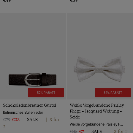
€49
€59
52% RABATT
84% RABATT
Schokoladenbrauner Gürtel
Weiße Vorgebundene Paisley
Fliege – Jacquard Webung –
Italienisches Bullenleder
Seide
3 for
€79
€38
SALE
|
Weiße vorgebundene Paisley Fliege – 100% Seide | Hawes & Curtis
2
3 for 2
€45
€7
SALE
|