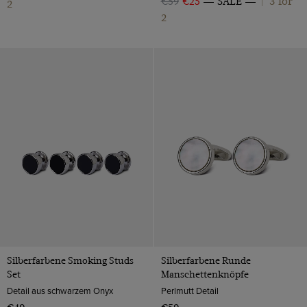
3 for
€59
€25
SALE
|
2
2
Silberfarbene Smoking Studs
Silberfarbene Runde
Set
Manschettenknöpfe
Detail aus schwarzem Onyx
Perlmutt Detail