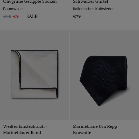
Olivgrüne Gerippte Socken
Schwarzer Gürtel
Baumwolle
Italienisches Kalbsleder
€20
€9
SALE
€79
Weißes Einstecktuch -
Marineblaue Uni Repp
Marineblauer Rand
Krawatte