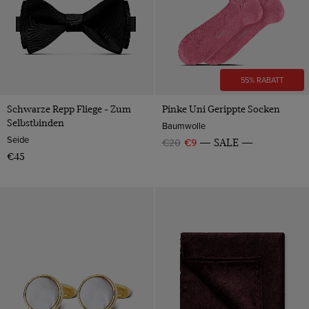
55% RABATT
Schwarze Repp Fliege - Zum
Pinke Uni Gerippte Socken
Selbstbinden
Baumwolle
Seide
€20
€9
SALE
€45