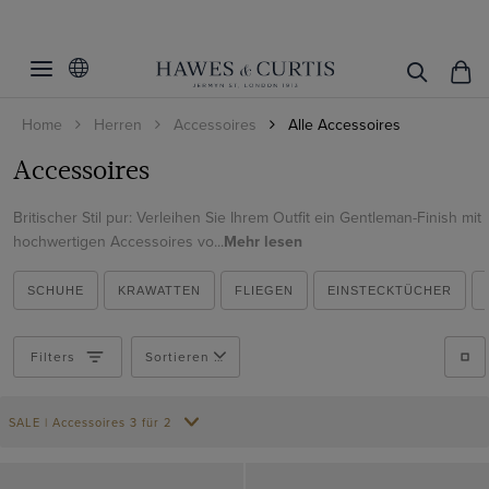
Filter
Filters
zurücksetzen
Farbe
Home
Herren
Accessoires
Alle Accessoires
Accessoires
Beige
Accessoires
Blau
Muster
Krawatten
Britischer Stil pur: Verleihen Sie Ihrem Outfit ein Gentleman-Finish mit
Braun
Einstecktücher
hochwertigen Accessoires vo...
Mehr lesen
Material
Uni
Bunt
Manschettenknöpfe
Kariert
Baumwolle
SCHUHE
KRAWATTEN
FLIEGEN
EINSTECKTÜCHER
Burgunderrot
Taschen
Gestreift
Produkte ansehen
Cashmere
Creme
Gürtel
Gepunktet
Filters
Sortieren nach
Leder
Gelb
Fliegen
Blumig
Leinen
Gold
Hosenträger
SALE | Accessoires 3 für 2
Geometrisch
Rhodium
Grau
Kummerbunde
Paisley
Samt
Grün