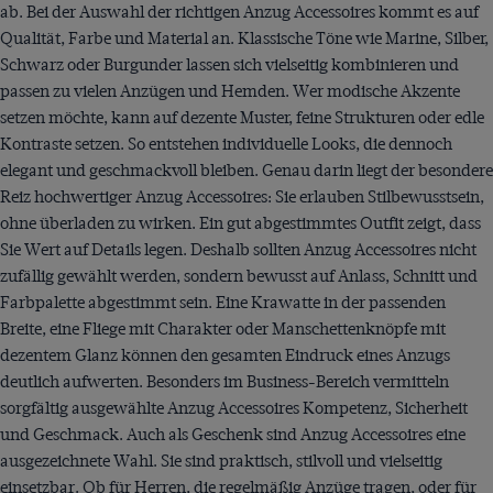
ab. Bei der Auswahl der richtigen Anzug Accessoires kommt es auf
Qualität, Farbe und Material an. Klassische Töne wie Marine, Silber,
Schwarz oder Burgunder lassen sich vielseitig kombinieren und
passen zu vielen Anzügen und Hemden. Wer modische Akzente
setzen möchte, kann auf dezente Muster, feine Strukturen oder edle
Kontraste setzen. So entstehen individuelle Looks, die dennoch
elegant und geschmackvoll bleiben. Genau darin liegt der besondere
Reiz hochwertiger Anzug Accessoires: Sie erlauben Stilbewusstsein,
ohne überladen zu wirken. Ein gut abgestimmtes Outfit zeigt, dass
Sie Wert auf Details legen. Deshalb sollten Anzug Accessoires nicht
zufällig gewählt werden, sondern bewusst auf Anlass, Schnitt und
Farbpalette abgestimmt sein. Eine Krawatte in der passenden
Breite, eine Fliege mit Charakter oder Manschettenknöpfe mit
dezentem Glanz können den gesamten Eindruck eines Anzugs
deutlich aufwerten. Besonders im Business-Bereich vermitteln
sorgfältig ausgewählte Anzug Accessoires Kompetenz, Sicherheit
und Geschmack. Auch als Geschenk sind Anzug Accessoires eine
ausgezeichnete Wahl. Sie sind praktisch, stilvoll und vielseitig
einsetzbar. Ob für Herren, die regelmäßig Anzüge tragen, oder für