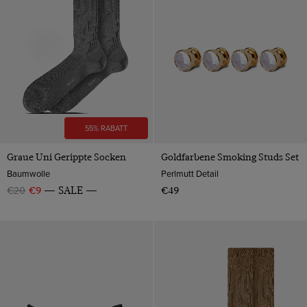
55% RABATT
Graue Uni Gerippte Socken
Goldfarbene Smoking Studs Set
Baumwolle
Perlmutt Detail
€20
€9
SALE
€49