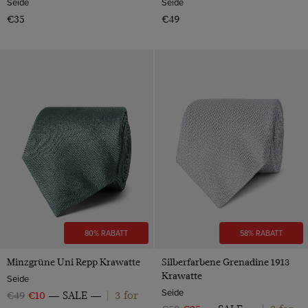
Seide
Seide
€35
€49
80% RABATT
58% RABATT
Minzgrüne Uni Repp Krawatte
Silberfarbene Grenadine 1913
Krawatte
Seide
Seide
3 for
€49
€10
SALE
|