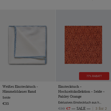
77% RABATT
Weißes Einstecktuch -
Einstecktuch –
Himmelsblauer Rand
Hochzeitskollektion – Seide –
Paisley Orange
Seide
Exklusives Einstecktuch aus hochwertiger Seide ist ein schöner Hingucker in der Brusttasche Ihres Anzugs und veredelt damit Ihr Hochzeits Outfit.
€35
3 for 2
€30
€7
SALE
|