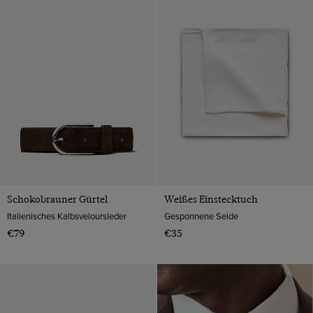
Manschettenknöpfe Sets
Satin (Polyester)
Koralle
Handschuhe
Seide
Lila
Hüte
Veloursleder
Marineblau
Seidenknoten
Webpelz
Orange
Socken
Wolle
Rosa
Krawattenclips
Rot
Schwarz
Silber
Schokobrauner Gürtel
Weißes Einstecktuch
Weiß
Italienisches Kalbsveloursleder
Gesponnene Seide
€79
€35