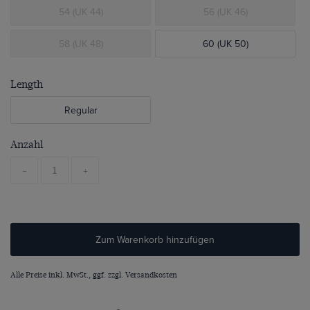
54 (UK 44)
56 (UK 46)
58 (UK 48)
60 (UK 50)
Length
Regular
Anzahl
-
+
Zum Warenkorb hinzufügen
Alle Preise inkl. MwSt., ggf. zzgl.
Versandkosten