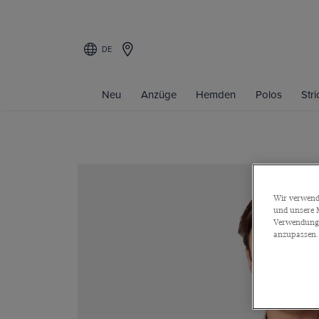
DE
Neu
Anzüge
Hemden
Polos
Str
Wir verwende
und unsere M
Verwendung a
anzupassen.