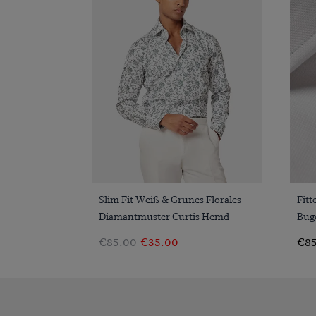
VORSCHAU
Slim Fit Weiß & Grünes Florales
Fitt
Diamantmuster Curtis Hemd
Büg
€85.00
€35.00
€85