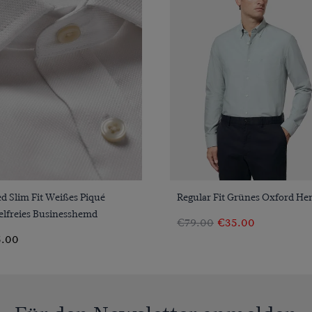
VORSCHAU
VORSCHAU
ed Slim Fit Weißes Piqué
Regular Fit Grünes Oxford H
elfreies Businesshemd
€79.00
€35.00
.00