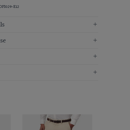
DFI029-E12
ls
se