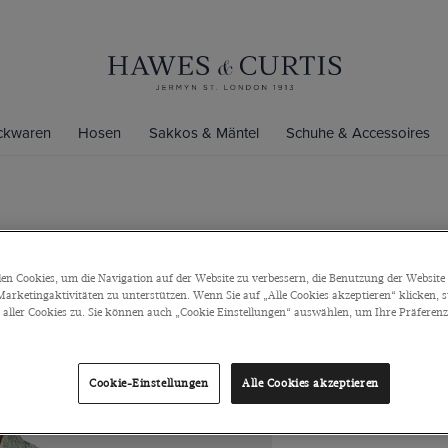
ickwaren
Hosen
Sakkos & Mäntel
Schuhe & Accessoires
Slim Fit Gr
Hemd
n Cookies, um die Navigation auf der Website zu verbessern, die Benutzung der Website 
arketingaktivitäten zu unterstützen. Wenn Sie auf „Alle Cookies akzeptieren“ klicken, 
Niedriger Kragen
ller Cookies zu. Sie können auch „Cookie Einstellungen“ auswählen, um Ihre Präferenze
€85
€35
Cookie-Einstellungen
Alle Cookies akzeptieren
Grössentabelle