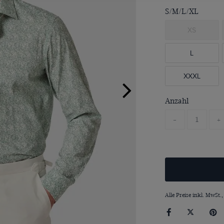
S/M/L/XL
XS
L
XXXL
Anzahl
-
+
Alle Preise inkl. MwSt.,