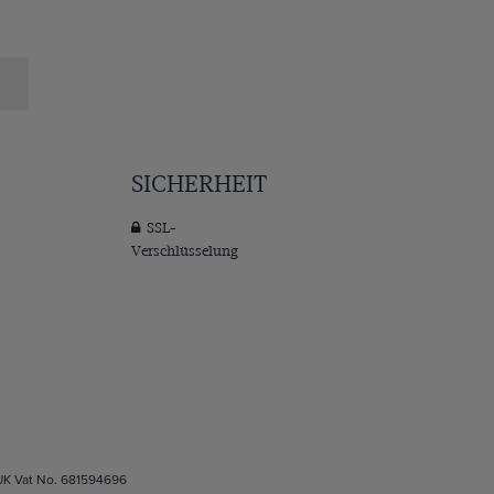
SICHERHEIT
SSL-
Verschlüsselung
 UK Vat No. 681594696