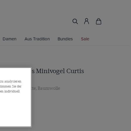
Damen
Aus Tradition
Bundles
Sale
ün & Weißes Minivogel Curtis
zu analysieren
stimmen Sie der
, Knopfmanschette, Baumwolle
n individuell