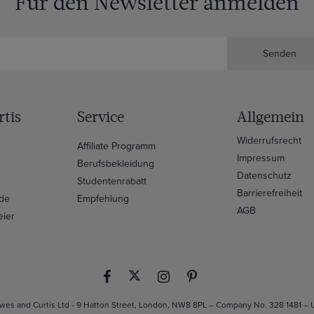
Für den Newsletter anmelden
Senden
tis
Service
Allgemein
Widerrufsrecht
e
Affiliate Programm
Impressum
Berufsbekleidung
Datenschutz
Studentenrabatt
Barrierefreiheit
ide
Empfehlung
AGB
eier
es and Curtis Ltd - 9 Hatton Street, London, NW8 8PL – Company No. 328 1481 –