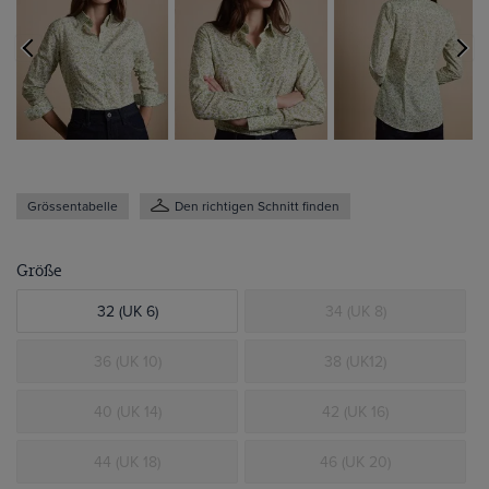
Grössentabelle
Den richtigen Schnitt finden
Größe
32 (UK 6)
34 (UK 8)
36 (UK 10)
38 (UK12)
40 (UK 14)
42 (UK 16)
44 (UK 18)
46 (UK 20)