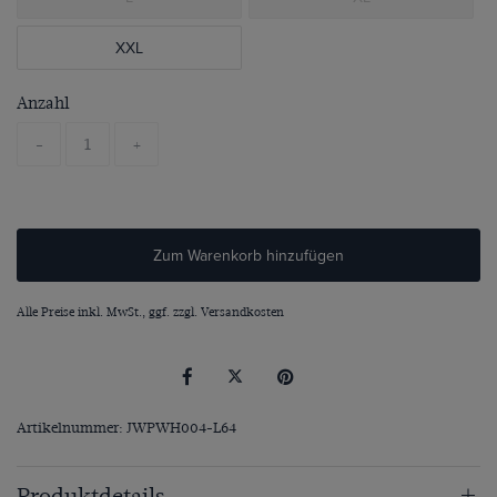
XXL
Anzahl
-
+
Zum Warenkorb hinzufügen
Alle Preise inkl. MwSt., ggf. zzgl.
Versandkosten
Artikelnummer: JWPWH004-L64
Produktdetails