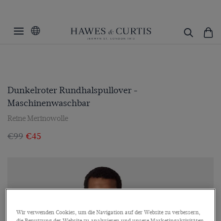
Dunkelroter Rundhalspullover -
Maschinenwaschbar
Reine Merinowolle
€99
€45
Wir verwenden Cookies, um die Navigation auf der Website zu verbessern,