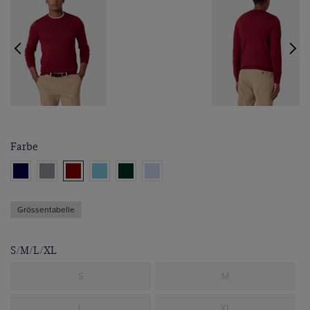
Farbe
Grössentabelle
S/M/L/XL
S
M
L
XL