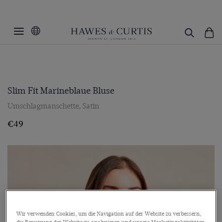
Slim Fit Marineblaue Bluse
Umschlagmanschette, Satin
€49
Wir verwenden Cookies, um die Navigation auf der Website zu verbessern,