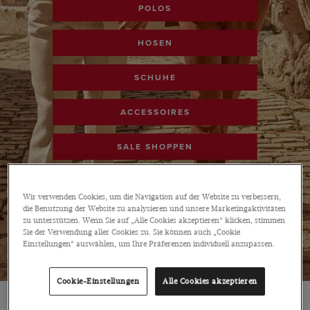
POLOS
HOSEN
SCHUHE
ACCESSOIRES
SALE SHOPPEN
Wir verwenden Cookies, um die Navigation auf der Website zu verbessern,
die Benutzung der Website zu analysieren und unsere Marketingaktivitäten
zu unterstützen. Wenn Sie auf „Alle Cookies akzeptieren“ klicken, stimmen
Sie der Verwendung aller Cookies zu. Sie können auch „Cookie
Einstellungen“ auswählen, um Ihre Präferenzen individuell anzupassen.
Cookie-Einstellungen
Alle Cookies akzeptieren
SALE