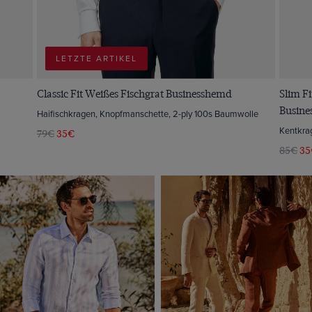
LETZTE ARTIKEL
Classic Fit Weißes Fischgrat Businesshemd
Slim Fi
Busin
Haifischkragen, Knopfmanschette, 2-ply 100s Baumwolle
Kentkra
79€
35€
85€
35