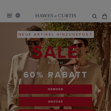
NEUE ARTIKEL HINZUGEFÜGT
SALE
bis zu
60% RABATT
HEMDEN
ANZÜGE