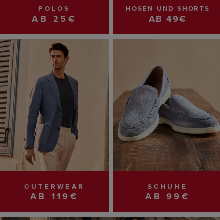
POLOS
HOSEN UND SHORTS
AB 25€
AB 49€
OUTERWEAR
SCHUHE
AB 119€
AB 99€