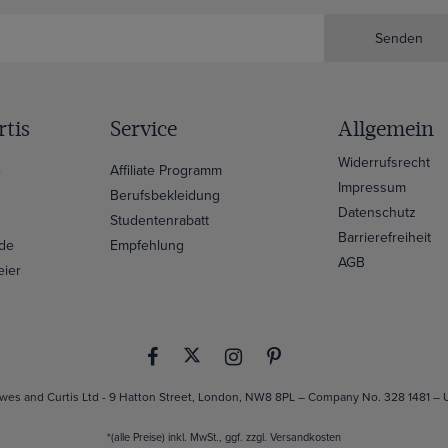
Senden
tis
Service
Allgemein
Widerrufsrecht
e
Affiliate Programm
Impressum
Berufsbekleidung
Datenschutz
Studentenrabatt
Barrierefreiheit
ide
Empfehlung
AGB
eier
es and Curtis Ltd - 9 Hatton Street, London, NW8 8PL – Company No. 328 1481 –
*(alle Preise) inkl. MwSt., ggf. zzgl.
Versandkosten