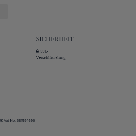
SICHERHEIT
SSL-
Verschlüsselung
 UK Vat No. 681594696