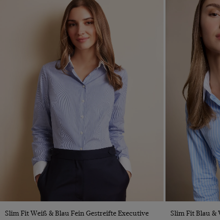
Weißer Kragen &
Passform
Manschetten
Slim Fit
Mehr Filter
Relaxed Fit
CLEAR ALL
ANWENDEN
VORSCHAU
Slim Fit Weiß & Blau Fein Gestreifte Executive
Slim Fit Blau &