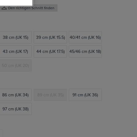
Den richtigen Schnitt finden
38 cm (UK 15)
39 cm (UK 15.5)
40/41 cm (UK 16)
43 cm (UK 17)
44 cm (UK 17.5)
45/46 cm (UK 18)
50 cm (UK 20)
86 cm (UK 34)
89 cm (UK 35)
91 cm (UK 36)
97 cm (UK 38)