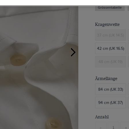
Grössentabelle
Kragenweite
37 cm (UK 14.5)
42 cm (UK 16.5)
48 cm (UK 19)
Ärmellänge
84 cm (UK 33)
94 cm (UK 37)
Anzahl
-
+