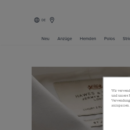
DE
Neu
Anzüge
Hemden
Polos
Str
Wir verwende
und unsere M
Verwendung a
anzupassen.