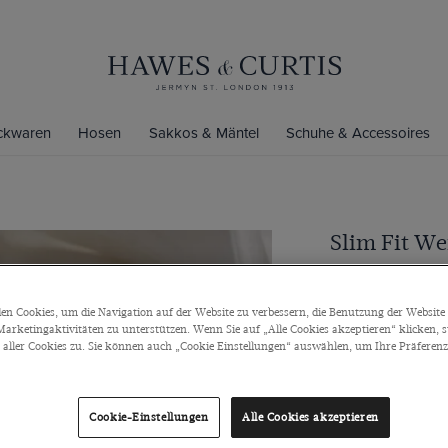
ickwaren
Hosen
Sakkos & Mäntel
Schuhe & Accessoires
Slim Fit W
Kentkragen, Knop
€79
/
3 für 1
n Cookies, um die Navigation auf der Website zu verbessern, die Benutzung der Website 
arketingaktivitäten zu unterstützen. Wenn Sie auf „Alle Cookies akzeptieren“ klicken, 
ller Cookies zu. Sie können auch „Cookie Einstellungen“ auswählen, um Ihre Präferenze
Farbe
Cookie-Einstellungen
Alle Cookies akzeptieren